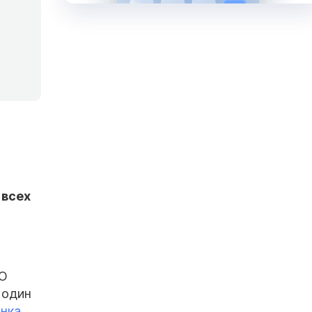
 всех
ФО
 один
анка