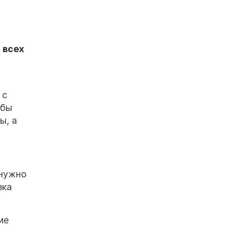
 всех
 с
обы
ы, а
 нужно
зка
ие