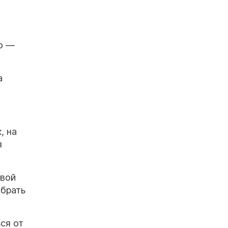
но —
а
, на
я
рвой
обрать
ся от