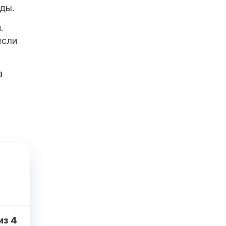
ды.
.
если
а
из
4