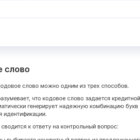
е слово
кодовое слово можно одним из трех способов.
азумевает, что кодовое слово задается кредитно
матически генерирует надежную комбинацию букв 
я идентификации.
 сводится к ответу на контрольный вопрос:
вы выбираете конкретный вопрос из предложенног