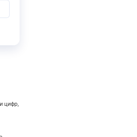
й
и цифр,
о