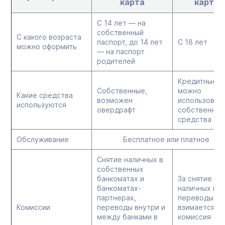
карта
карта
С 14 лет — на
собственный
С какого возраста
паспорт, до 14 лет
С 18 лет
можно оформить
— на паспорт
родителей
Кредитные, 
Собственные,
можно
Какие средства
возможен
использовать
используются
овердрафт
собственные
средства
Обслуживание
Бесплатное или платное
Снятие наличных в
собственных
банкоматах и
За снятие
банкоматах-
наличных и
партнерах,
переводы
Комиссии
переводы внутри и
взимается
между банками в
комиссия (за