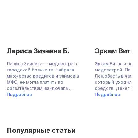
Лариса Зияевна Б.
Эркам Витал
Лариса Зияевна — медсестра в
Эркам Витальевна 
городской больнице. Набрала
медсестрой. Перее
множество кредитов и займов в
Лен.обасть в частн
МФО, не могла платить по
который уходило о
обязательствам, заключала ...
средств. Денег стал
Подробнее
Подробнее
Популярные статьи