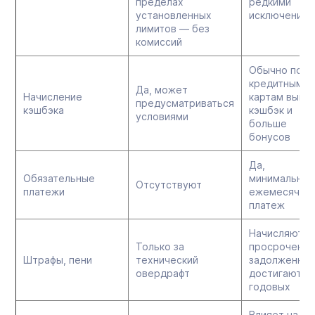
пределах
редкими
установленных
исключениям
лимитов — без
комиссий
Обычно по
кредитным
Да, может
Начисление
картам выше
предусматриваться
кэшбэка
кэшбэк и
условиями
больше
бонусов
Да,
Обязательные
минимальный
Отсутствуют
платежи
ежемесячны
платеж
Начисляются
Только за
просроченн
Штрафы, пени
технический
задолженнос
овердрафт
достигают 2
годовых
Влияет на