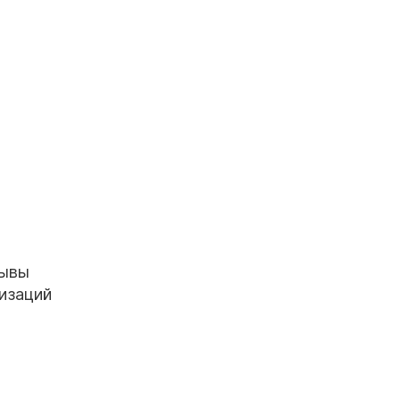
зывы
изаций