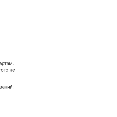
артам,
ого не
ваний: