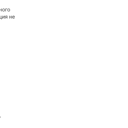
ного
ция не
,