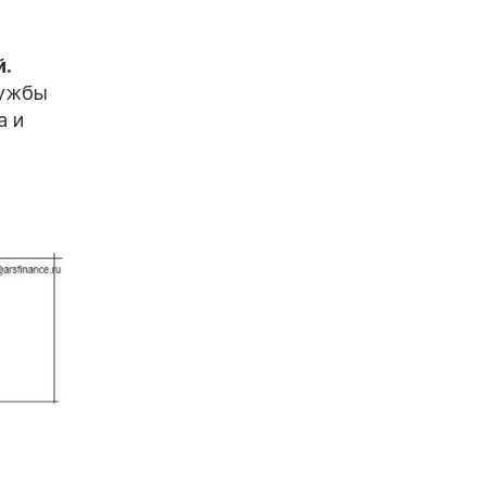
.
лужбы
а и