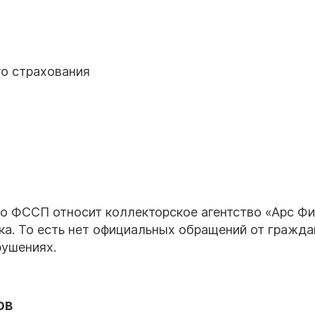
го страхования
то ФССП относит коллекторское агентство «Арс Ф
ска. То есть нет официальных обращений от гражда
рушениях.
ов