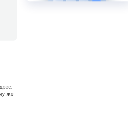
дрес:
ому же