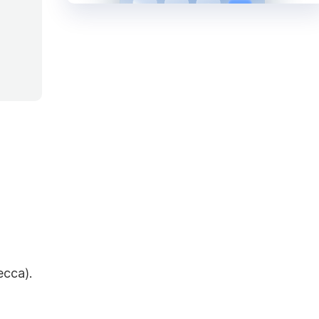
сса).