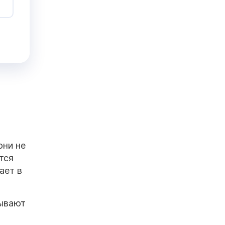
они не
тся
ает в
зывают