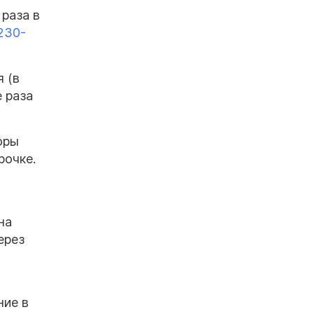
 раза в
230-
 (в
 раза
оры
рочке.
на
ерез
ние в