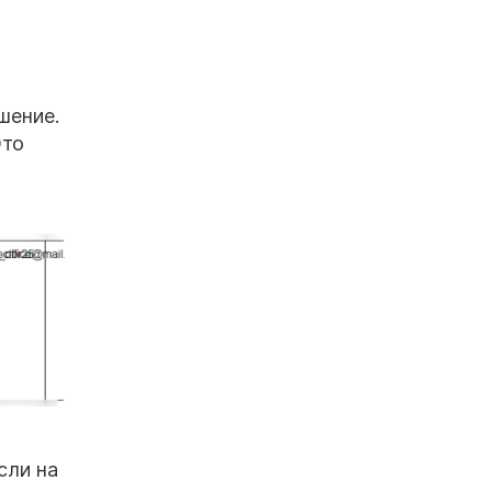
шение.
Это
сли на