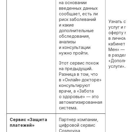
на основании
введенных данных
сообщает, есть ли
риск заболеваний
Узнать сто
и какие
услуг и пр
дополнительные
оферту мо
обследования,
в личном
анализы
кабинете 
и консультации
Мен» —
нужно пройти.
в разделе
«Дополнит
Этот сервис похож
услуги».
на предыдущий.
Разница в том, что
в «Онлайн-докторе»
консультируют
врачи, а «Забота
о здоровье» — это
автоматизированная
система.
Сервис «Защита
Партнер компании,
платежей»
цифровой сервис
Cosmovisa,