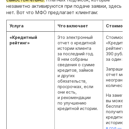
незаметно активируются при подаче заявки, здесь
нет. Вот что МФО предлагает клиентам:
Услуга
Что включает
Стоимост
«Кредитный
Это электронный
Стоимость 
рейтинг»
отчет о кредитной
«Кредитны
истории клиента
рейтинг» 
за последний год.
390 рубле
В нем собраны
за один за
сведения о сумме
Запрашива
кредитов, займов
отчет мож
и других
неогранич
обязательств,
количество
просрочках, если
они есть,
На заметку
и рекомендации
вы можете
по улучшению
бесплатно
кредитной истории.
получить 
кредитную
историю
д
в год —