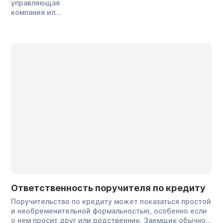
управляющая
компания или
другой
кредитор
получает
исполнительный
документ и
передает его
в
Федеральную
службу
судебных
приставов
(ФССП),
начинается
исполнительное
производство.
Но это не
значит, что со
счета
Ответственность поручителя по кредиту
должника
Поручительство по кредиту может показаться простой
сразу
и необременительной формальностью, особенно если
списывают
о нем просит друг или родственник. Заемщик обычно
деньги, а