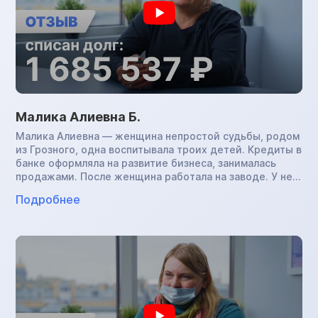
Малика Алиевна Б.
Малика Алиевна — женщина непростой судьбы, родом
из Грозного, одна воспитывала троих детей. Кредиты в
банке оформляла на развитие бизнеса, занималась
продажами. После женщина работала на заводе. У нее
развилась астма. В период пандемии на фоне стресса,
Подробнее
ухудшения сна в условиях работы кондуктором
здоровье окончательно подвело Малику Алиевну: она
перенесла COVID, и платить по обязательствам уже не
было возможности. В нашу компанию женщина
обратилась с суммой задолженности в размере 1,7 млн.
руб., инициировала процедуру банкротства и успешно
завершила ее. Теперь Малика Алиевна свободна от
всех финансовых обязательств.