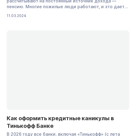
рассчитывают на постоянный источник дохода —
пенсию. Многие пожилые люди работают, и это дает
уверенность в том, что кредит будет погашен вовремя.
11.03.2024
Однако любая непредвиденная ситуация может
привести к тому, что выплачивать долги окажется
нечем. Рассказываем, что делать, если пенсионер не
может выплатить кредит и как его списать по […]
Как оформить кредитные каникулы в
Тинькофф Банке
В 2026 году все банки, включая «Тинькофф» (с лета