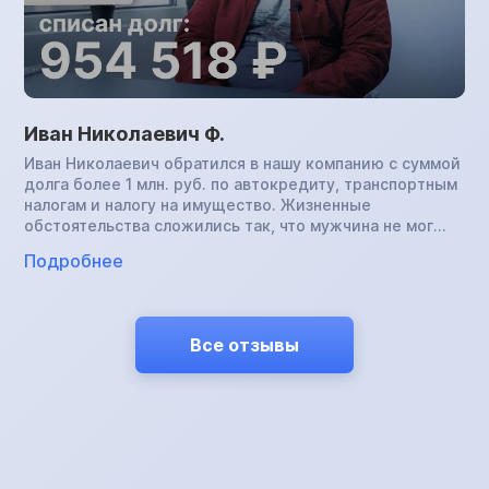
Иван Николаевич Ф.
Иван Николаевич обратился в нашу компанию с суммой
долга более 1 млн. руб. по автокредиту, транспортным
налогам и налогу на имущество. Жизненные
обстоятельства сложились так, что мужчина не мог
платить по обязательствам и хотел отдать банку
Подробнее
машину в счет погашения задолженности, но получил
отказ. Дело было передано судебным приставам. Иван
Николаевич был готов отдать автомобиль и службе
ФССП, однако сделать это тоже не удалось. Знакомая
Все отзывы
мужчины прошла процедуру банкротства в нашей
компании и он решил последовать ее примеру.
Результат — полностью аннулированная
задолженность.