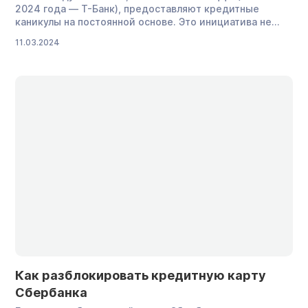
2024 года — Т-Банк), предоставляют кредитные
каникулы на постоянной основе. Это инициатива не
самих банков, а государства, которая теперь
11.03.2024
закреплена законом № 353-ФЗ. Рассказываем, кому
предоставляются кредитные каникулы в «Тинькофф», а
главное — как оформить отсрочку по выплатам. Можно
ли взять кредитные каникулы в Тинькофф Банке […]
Как разблокировать кредитную карту
Сбербанка