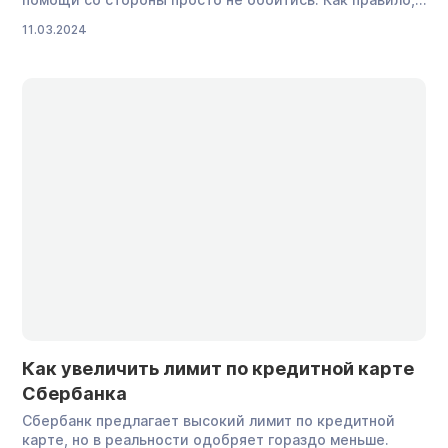
у друзей или родственников можно взять займ на
11.03.2024
гораздо более выгодных условиях, чем в банке и тем
более микрофинансовой организации. Главное — найти
подходящего человека и правильно к нему обратиться.
Универсального способа […]
Как увеличить лимит по кредитной карте
Сбербанка
Сбербанк предлагает высокий лимит по кредитной
карте, но в реальности одобряет гораздо меньше.