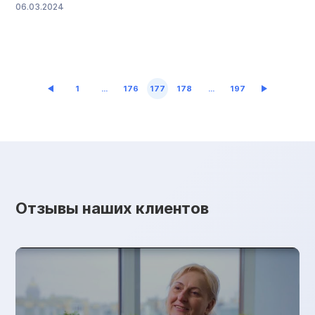
06.03.2024
банки, в том числе с госучастием, соблюдали закон.
Если считаете, что какой-то банк обманул вас или
нарушил ваши права, можно пожаловаться на него в ЦБ
РФ. Внутри […]
1
…
176
177
178
…
197
Отзывы наших клиентов