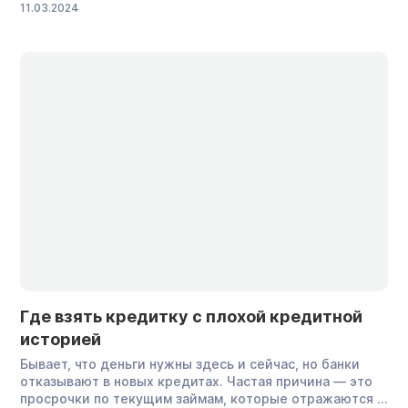
11.03.2024
и имеют ли право налагать на них арест. Могут ли
судебные приставы арестовать брокерский счет
Могут, но, если говорить точнее, приставы арестуют
не сам счет, а деньги, которые […]
Где взять кредитку с плохой кредитной
историей
Бывает, что деньги нужны здесь и сейчас, но банки
отказывают в новых кредитах. Частая причина — это
просрочки по текущим займам, которые отражаются в