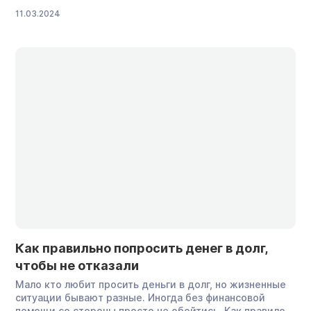
кредитной истории заемщика. Но что, если оформить
11.03.2024
кредитку с небольшим лимитом? Рассказываем
одобрят ли ее, если у заемщика плохая кредитная
история, и куда обращаться, чтобы не получить отказ.
Можно ли оформить […]
Как правильно попросить денег в долг,
чтобы не отказали
Мало кто любит просить деньги в долг, но жизненные
ситуации бывают разные. Иногда без финансовой
помощи со стороны просто не обойтись. Как правило,