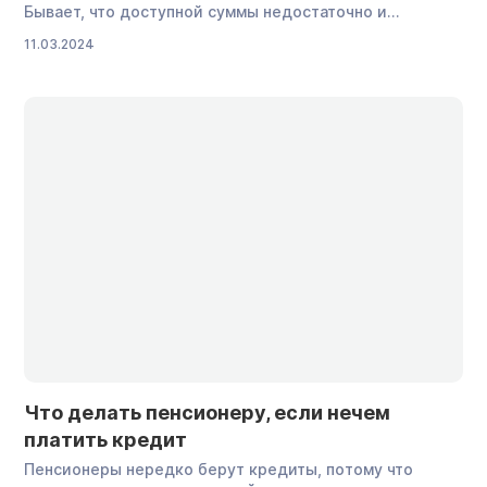
Бывает, что доступной суммы недостаточно и
возникает закономерный вопрос: «Можно ли увеличить
11.03.2024
лимит кредитной карты?». Рассказываем, как изменить
лимит по «СберКарте» и делимся полезными
рекомендациями, которые помогут увеличить сумму на
кредитке. Что такое кредитный лимит Кредитный
лимит — это та сумма, которую […]
Что делать пенсионеру, если нечем
платить кредит
Пенсионеры нередко берут кредиты, потому что