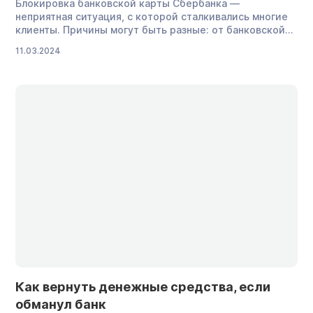
Блокировка банковской карты Сбербанка —
неприятная ситуация, с которой сталкивались многие
клиенты. Причины могут быть разные: от банковской
ошибки до санкций приставов за просроченные долги.
11.03.2024
Что делать, если карту Сбера заблокировали и можно
ли снять деньги со счета, рассказываем в статье.
«Ваша карта заблокирована»: что это значит
Блокировка дебетовой или кредитной карты
Сбербанка означает, что […]
Как вернуть денежные средства, если
обманул банк