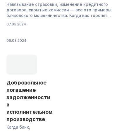
Навязывание страховки, изменение кредитного
договора, скрытые комиссии — все это примеры
банковского мошенничества. Когда вас торопят
подписать важный документ или отказываются выдать
07.03.2024
проект договора — это повод насторожиться. Однако
обманывают не только банки, но и отдельные люди —
как сотрудники, так и мошенники со стороны. Если вы
06.03.2024
стали жертвой финансовых махинаций, надо
обращаться в специальные […]
Добровольное
погашение
задолженности
в
исполнительном
производстве
Когда банк,