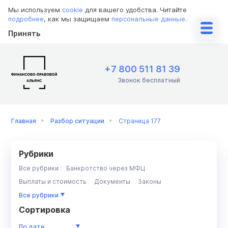
Мы используем
cookie
для вашего удобства. Читайте
подробнее
, как мы защищаем
персональные данные
.
Принять
+7 800 511 81 39
Звонок бесплатный
Главная
Разбор ситуации
Страница 177
Рубрики
Все рубрики
Банкротство через МФЦ
Выплаты и стоимость
Документы
Законы
Имущество
Инструкции
ИП
Коллекторы
Кредит
Все рубрики
Кредиторы
МФО
Недвижимость/ипотека
Приставы
Сортировка
Разбор ситуации
Советы должникам
По дате