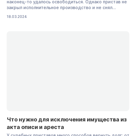
наконец-то удалось освободиться. Однако пристав не
закрыл исполнительное производство и не снял
ограничения: такое может произойти, если он вообще
18.03.2024
не знает о погашении долга. Например, не успел
проверить, прошли ли платежи. Или вы заплатили
взыскателю напрямую, а приставу об этом никто не
сказал. Как правильно сообщить о […]
Что нужно для исключения имущества из
акта описи и ареста
У судебных приставов много способов вернуть долг: от