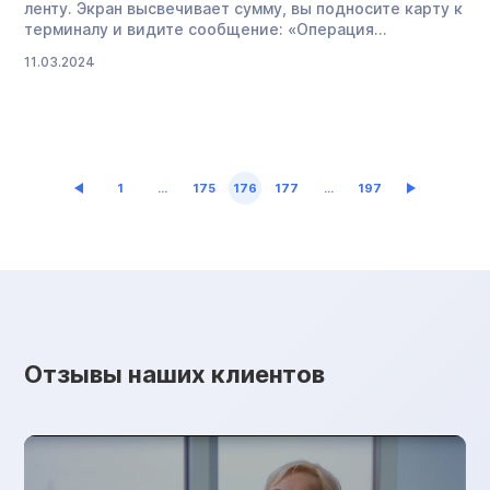
ленту. Экран высвечивает сумму, вы подносите карту к
терминалу и видите сообщение: «Операция
отклонена». Тут же СМС: приставы сняли деньги со
11.03.2024
счета… Порой должник узнает об исполнительном
производстве уже после того как лишился денег. В
этой статье расскажем, как взыскивают долги по
исполнительному листу, кому платить и […]
1
…
175
176
177
…
197
Отзывы наших клиентов