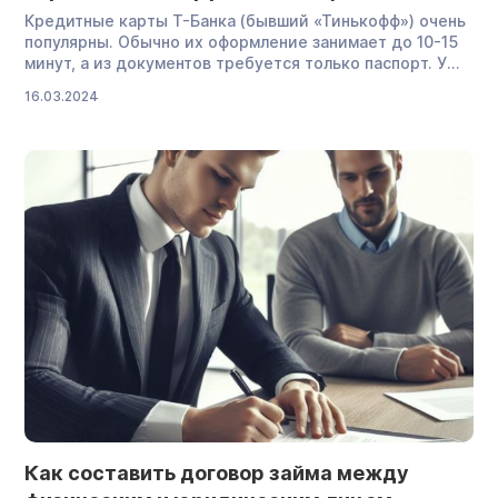
Кредитные карты Т-Банка (бывший «Тинькофф») очень
популярны. Обычно их оформление занимает до 10-15
минут, а из документов требуется только паспорт. У
банка нет оффлайн-отделений, но есть более 2 000
16.03.2024
банкоматов, расположенных по всей стране. Однако
эта статья — не о преимуществах или недостатках
кредитной карты «Тинькофф», а подробное
руководство, как правильно пользоваться кредиткой
Tinkoff, чтобы […]
Как составить договор займа между