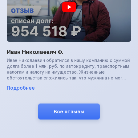
Николаевна успешно прошла процедуру и списала все
долги.
Иван Николаевич Ф.
Иван Николаевич обратился в нашу компанию с суммой
долга более 1 млн. руб. по автокредиту, транспортным
налогам и налогу на имущество. Жизненные
обстоятельства сложились так, что мужчина не мог
платить по обязательствам и хотел отдать банку
Подробнее
машину в счет погашения задолженности, но получил
отказ. Дело было передано судебным приставам. Иван
Николаевич был готов отдать автомобиль и службе
ФССП, однако сделать это тоже не удалось. Знакомая
Все отзывы
мужчины прошла процедуру банкротства в нашей
компании и он решил последовать ее примеру.
Результат — полностью аннулированная
задолженность.