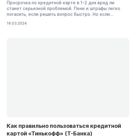
Просрочка по кредитной карте в 1-2 дня вряд ли
станет серьезной проблемой. Пени и штрафы легко
погасить, если решить вопрос быстро. Но если
задержать обязательный платеж на несколько недель
16.03.2024
или месяцев, кредитор может продать долг
коллекторам или обратиться в суд. Чем грозит
должнику длительная просрочка и как быть, если
денег на оплату нет, рассказываем в […]
Как правильно пользоваться кредитной
картой «Тинькофф» (Т-Банка)