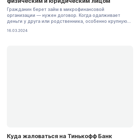
физическим и юридическим лицом
Гражданин берет займ в микрофинансовой
организации — нужен договор. Когда одалживает
деньги у друга или родственника, особенно крупную
сумму, тоже желательно заключить договор. В этом
16.03.2024
документе прописываются все основные условия: от
суммы, которую передают в долг, до ответственности
обеих сторон. Рассказываем, как правильно заключить
договор займа между физическим и юридическим
лицом. Договор займа — что […]
Куда жаловаться на Тинькофф Банк