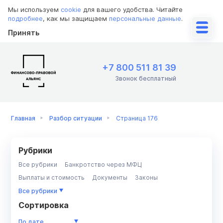
Мы используем
cookie
для вашего удобства. Читайте
подробнее
, как мы защищаем
персональные данные
.
Принять
+7 800 511 81 39
Звонок бесплатный
Главная
Разбор ситуации
Страница 176
Рубрики
Все рубрики
Банкротство через МФЦ
Выплаты и стоимость
Документы
Законы
Имущество
Инструкции
ИП
Коллекторы
Кредит
Все рубрики
Кредиторы
МФО
Недвижимость/ипотека
Приставы
Сортировка
Разбор ситуации
Советы должникам
По дате