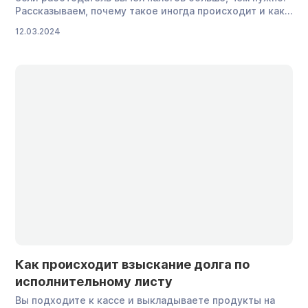
образцами,
Рассказываем, почему такое иногда происходит и как
которые
вернуть излишне удержанный НДФЛ, даже если вы
можно
12.03.2024
уволились или компания-работодатель была
использовать
ликвидирована. Что такое излишне удержанный НДФЛ
при передаче
простыми словами НДФЛ — это налог на доходы
денег. В каких
физических лиц. Так его называют власти. Граждане
случаях
говорят проще: […]
оформляют
долговую
расписку
Долговая
расписка —
это документ,
подтверждающий,
что […]
Как происходит взыскание долга по
исполнительному листу
Вы подходите к кассе и выкладываете продукты на