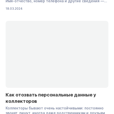
Имя-отчество, номер телефона и другие сведения —
это персональные данные, которые нельзя
18.03.2024
использовать без разрешения владельца. Как отозвать
согласие на обработку этой информации и остановить
череду навязчивых звонков, рассказываем в статье.
Что такое персональные данные Персональные
данные — это любая информация о […]
Как отозвать персональные данные у
коллекторов
Коллекторы бывают очень настойчивыми: постоянно
звонят, пишут, иногда даже родственникам и друзьям