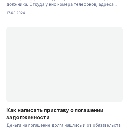
должника. Откуда у них номера телефонов, адреса
электронных почт и другая информация — неизвестно.
17.03.2024
Можно ли запретить коллекторам использовать
персональные данные и как уберечь себя и родных от
настойчивого общения, рассказываем в статье. Какие
персональные данные есть у коллекторов
Персональные данные — это […]
Как написать приставу о погашении
задолженности
Деньги на погашение долга нашлись и от обязательств