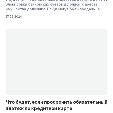
блокировки банковских счетов до описи и ареста
имущества должника. Вещи могут быть проданы, а
деньги за них отданы взыскателю. Но этого можно
17.03.2024
избежать, если вовремя потребовать исключения
имущества из акта описи. Рассказываем, в каких
ситуациях должник вправе требовать отмены
ограничений и как проходит процедура описи и
ареста. […]
Что будет, если просрочить обязательный
платеж по кредитной карте