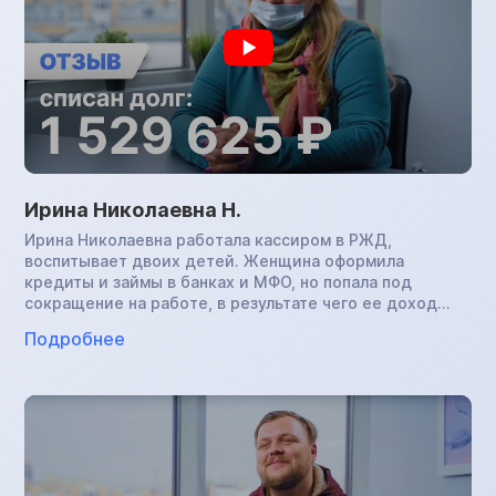
всех финансовых обязательств.
Ирина Николаевна Н.
Ирина Николаевна работала кассиром в РЖД,
воспитывает двоих детей. Женщина оформила
кредиты и займы в банках и МФО, но попала под
сокращение на работе, в результате чего ее доход
снизился. Ирина Николавевна не справлялась с
Подробнее
выплатами и в итоге сумма задолженности превысила 1
млн.руб. Начались настойчивые звонки от
коллекторов, которые сопровождались множеством
угроз. Женщина сделала рефинансирование по
кредитам, увеличив срок на 10 лет с целью уменьшить
ежемесячный платеж, однако погашать задолженность
все равно было трудно. Знакомая посоветовала
обратиться в компанию по банкротству: Ирина