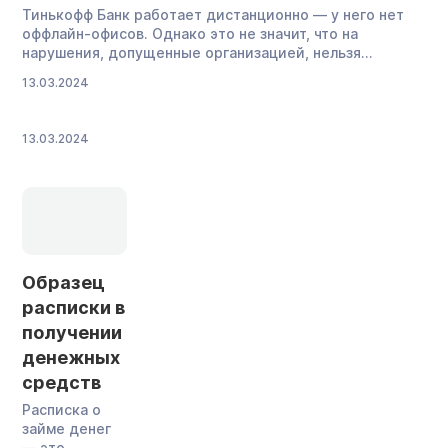
Тинькофф Банк работает дистанционно — у него нет
оффлайн-офисов. Однако это не значит, что на
нарушения, допущенные организацией, нельзя
пожаловаться. Все обращения от клиентов банк
13.03.2024
«Тинькофф» (с 2024 года — Т-Банк) рассматривает
онлайн. Кроме того, можно обратиться в другие
инстанции: ЦБ РФ, Роспотребнадзор, к финансовому
13.03.2024
омбудсмену и даже в суд. Объясняем, как и куда
жаловаться […]
Образец
расписки в
получении
денежных
средств
Расписка о
займе денег
— это