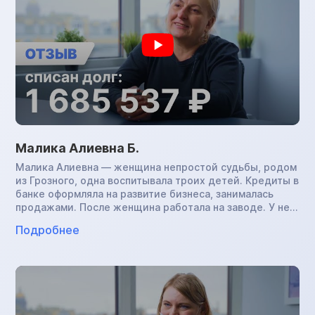
Малика Алиевна Б.
Малика Алиевна — женщина непростой судьбы, родом
из Грозного, одна воспитывала троих детей. Кредиты в
банке оформляла на развитие бизнеса, занималась
продажами. После женщина работала на заводе. У нее
развилась астма. В период пандемии на фоне стресса,
Подробнее
ухудшения сна в условиях работы кондуктором
здоровье окончательно подвело Малику Алиевну: она
перенесла COVID, и платить по обязательствам уже не
было возможности. В нашу компанию женщина
обратилась с суммой задолженности в размере 1,7 млн.
руб., инициировала процедуру банкротства и успешно
завершила ее. Теперь Малика Алиевна свободна от