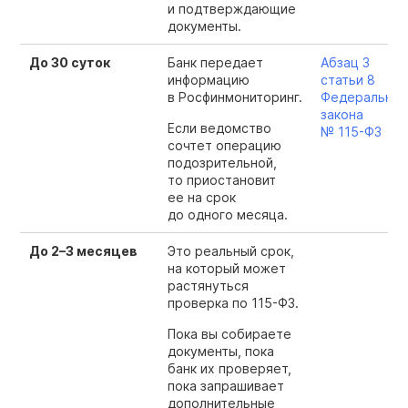
и подтверждающие
документы.
До 30 суток
Банк передает
Абзац 3
информацию
статьи 8
в Росфинмониторинг.
Федеральног
закона
Если ведомство
№
115-ФЗ
сочтет операцию
подозрительной,
то приостановит
ее на срок
до одного месяца.
До 2⁠–⁠3 месяцев
Это реальный срок,
на который может
растянуться
проверка по
115-ФЗ.
Пока вы собираете
документы, пока
банк их проверяет,
пока запрашивает
дополнительные