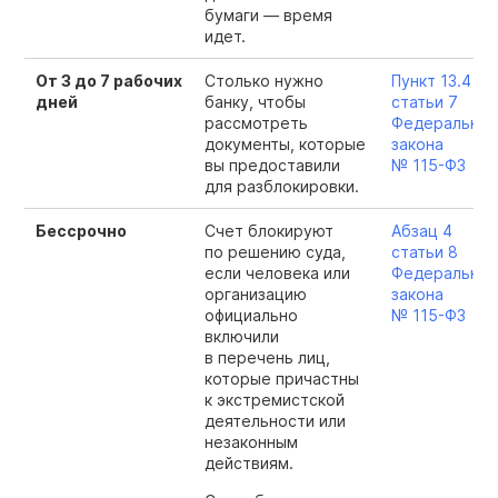
бумаги — время
идет.
От 3 до 7 рабочих
Столько нужно
Пункт 13.4
дней
банку, чтобы
статьи 7
рассмотреть
Федеральног
документы, которые
закона
вы предоставили
№
115-ФЗ
для разблокировки.
Бессрочно
Счет блокируют
Абзац 4
по решению суда,
статьи 8
если человека или
Федеральног
организацию
закона
официально
№
115-ФЗ
включили
в перечень лиц,
которые причастны
к экстремистской
деятельности или
незаконным
действиям.