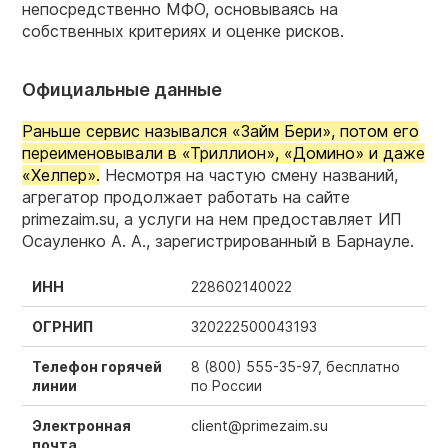
непосредственно МФО, основываясь на
собственных критериях и оценке рисков.
Официальные данные
Раньше сервис назывался «Займ Бери», потом его
переименовывали в «Триллион», «Домино» и даже
«Хелпер».
Несмотря на частую смену названий,
агрегатор продолжает работать на сайте
primezaim.su, а услуги на нем предоставляет ИП
Осауленко А. А., зарегистрированный в Барнауле.
ИНН
228602140022
ОГРНИП
320222500043193
Телефон горячей
8 (800) 555-35-97,
бесплатно
линии
по России
Электронная
client@primezaim.su
почта