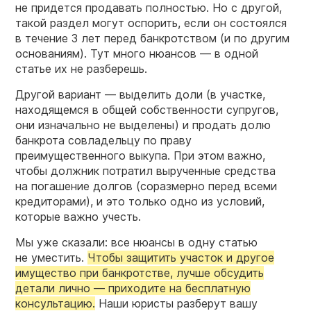
не придется продавать полностью. Но с другой,
такой раздел могут оспорить, если он состоялся
в течение 3 лет перед банкротством (и по другим
основаниям). Тут много нюансов — в одной
статье их не разберешь.
Другой вариант — выделить доли (в участке,
находящемся в общей собственности супругов,
они изначально не выделены) и продать долю
банкрота совладельцу по праву
преимущественного выкупа. При этом важно,
чтобы должник потратил вырученные средства
на погашение долгов (соразмерно перед всеми
кредиторами), и это только одно из условий,
которые важно учесть.
Мы уже сказали: все нюансы в одну статью
не уместить.
Чтобы защитить участок и другое
имущество при банкротстве, лучше обсудить
детали лично — приходите на бесплатную
консультацию.
Наши юристы разберут вашу