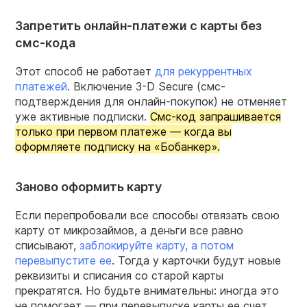
Запретить онлайн-платежи с карты без
смс-кода
Этот способ не работает
для рекуррентных
платежей
. Включение 3-D Secure (смс-
подтверждения для онлайн-покупок) не отменяет
уже активные подписки.
Смс-код запрашивается
только при первом платеже — когда вы
оформляете подписку на «Бобанкер».
Заново оформить карту
Если перепробовали все способы отвязать свою
карту от микрозаймов, а деньги все равно
списывают,
заблокируйте карту, а потом
перевыпустите ее
. Тогда у карточки будут новые
реквизиты и списания со старой карты
прекратятся. Но будьте внимательны: иногда это
не помогает — при перевыпуске карты ее счет