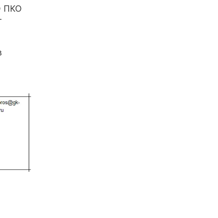
О ПКО
т
в