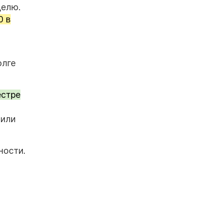
делю.
0 в
олге
естре
 или
ности.