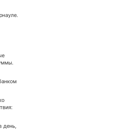
рнауле.
ые
уммы.
банком
ко
твия:
в день,