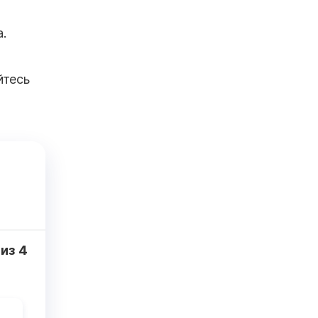
.
йтесь
из
4