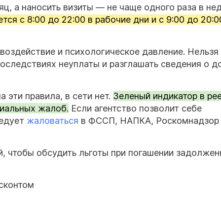
яц, а наносить визиты — не чаще одного раза в не
я с 8:00 до 22:00 в рабочие дни и с 9:00 до 20:0
 воздействие и психологическое давление. Нельзя
последствиях неуплаты и разглашать сведения о д
 эти правила, в сети нет.
Зеленый индикатор в ре
иальных жалоб.
Если агентство позволит себе
ледует
жаловаться
в ФССП, НАПКА, Роскомнадзор
й, чтобы обсудить льготы при погашении задолжен
сконтом