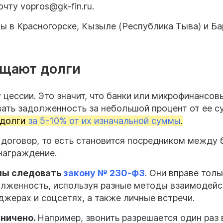
чту vopros@gk-fin.ru.
ы в Красногорске, Кызыле (Республика Тыва) и Ба
ащают долги
цессии. Это значит, что банки или микрофинансов
вать задолженность за небольшой процент от ее с
 долги
за 5-10% от их изначальной суммы
.
 договор, то есть становится посредником между 
награждение.
ны следовать
закону № 230-ФЗ
. Они вправе толь
лженность, используя разные методы взаимодейс
джерах и соцсетях, а также личные встречи.
аничено.
Например, звонить разрешается один раз 