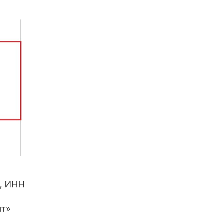
и, ИНН
пт»