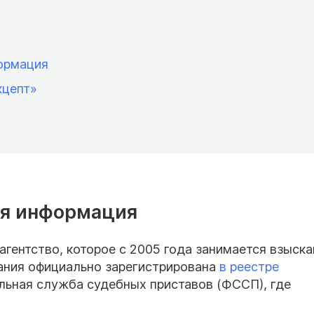
ормация
кцепт»
ая информация
гентство, которое с 2005 года занимается взыск
ания официально зарегистрирована
в реестре
льная служба судебных приставов (ФССП), где