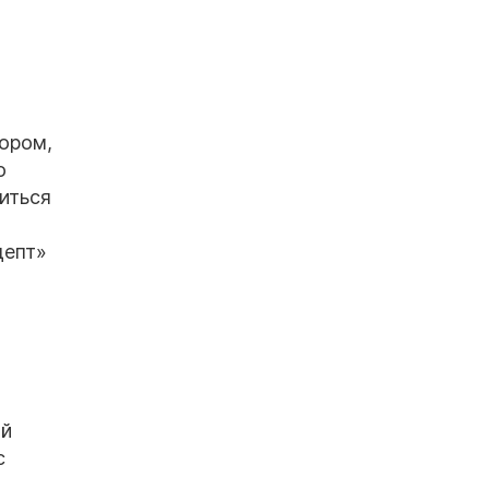
ором,
о
иться
т
цепт»
ий
с