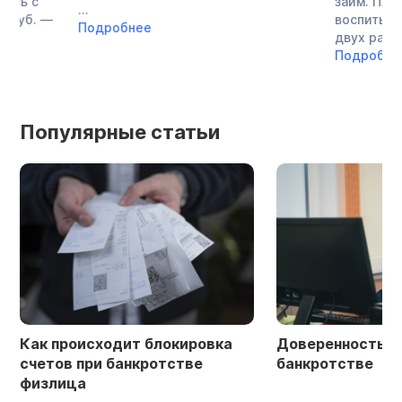
займ. Платила по о
...
воспитывала дочь,
Подробнее
двух работах: в ...
Подробнее
Популярные статьи
Как происходит блокировка
Доверенность в 
счетов при банкротстве
банкротстве
физлица