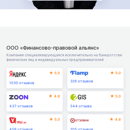
ООО «Финансово-правовой альянс»
Компания специализирующаяся исключительно на банкротстве
физических лиц и индивидуальных предпринимателей
5.0
5.0
326
отзывов
1030
отзывов
4.8
5.0
437
отзывов
544
отзыва
5.0
4.8
458
отзывов
205
отзывов