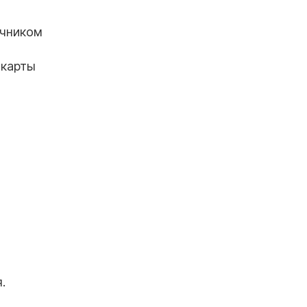
очником
 карты
.