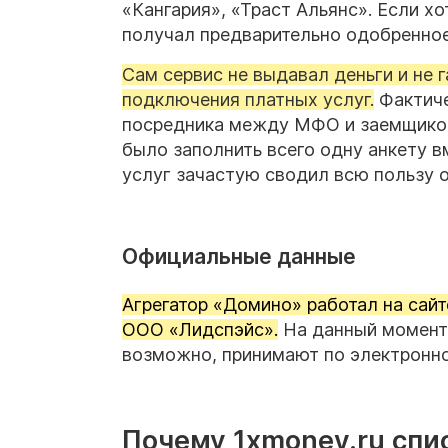
«Кангария», «Траст Альянс». Если х
получал предварительно одобренно
Сам сервис не выдавал деньги и не
подключения платных услуг.
Фактиче
посредника между МФО и заемщиком.
было заполнить всего одну анкету 
услуг зачастую сводил всю пользу о
Официальные данные
Агрегатор «Домино» работал на сайт
ООО «Лидспэйс».
На данный момент 
возможно, принимают по электронной
Почему 1xmoney.ru спи