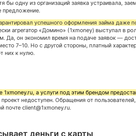
отя бы одну из организаций заявка устраивала, зае
е предложение.
 гарантировал успешного оформления займа даже п
ски агрегатор «Домино» (1xmoney) выступал в ро
 Да, он экономил время на подаче заявок — дос
вместо
7–10.
Но с другой стороны, платный характер
т них к нулю.
е 1xmoney.ru, а услуги под этим брендом предост
проект недоступен. Обращения от пользователей,
 почте client@1xmoney.ru.
сывает деньги с карты