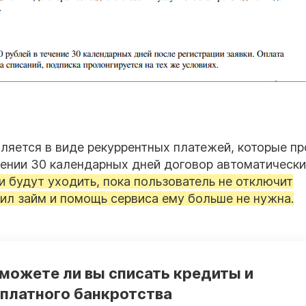
ляется в виде рекуррентных платежей, которые п
чении 30 календарных дней договор автоматически
и будут уходить, пока пользователь не отключит
ил займ и помощь сервиса ему больше не нужна.
 можете ли вы списать кредиты и
платного банкротства