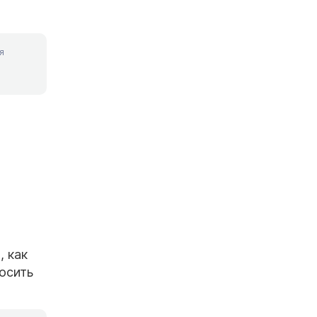
я
, как
росить