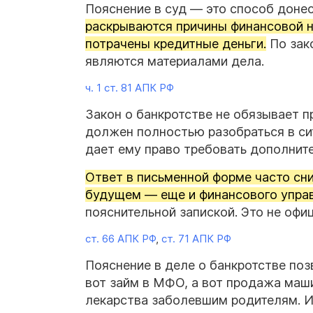
Пояснение в суд — это способ донес
раскрываются причины финансовой н
потрачены кредитные деньги.
По зак
являются материалами дела.
ч. 1 ст. 81 АПК РФ
Закон о банкротстве не обязывает п
должен полностью разобраться в си
дает ему право требовать дополнит
Ответ в письменной форме часто сни
будущем — еще и финансового упра
пояснительной запиской. Это не офиц
ст. 66 АПК РФ
,
ст. 71 АПК РФ
Пояснение в деле о банкротстве позв
вот займ в МФО, а вот продажа маши
лекарства заболевшим родителям. Ил