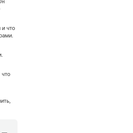
Он
е
 и что
рами.
.
 что
ить,
у —