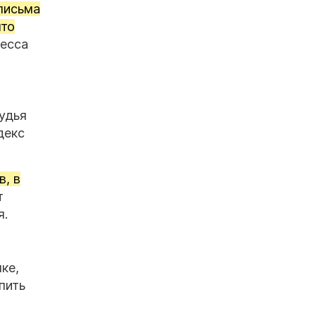
 письма
что
цесса
удья
декс
в, в
т
я.
ке,
пить