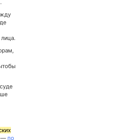
З
.
ежду
где
 лица.
орам,
 чтобы
суде
ьше
н
ских
а —
по