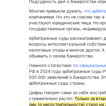
Подсудность дел о банкротстве оп
Многие привыкли думать,
что арбит
компаниями. Но это не совсем так: 
участвуют юридические лица. Но кр
государственные органы, индивидуа
Арбитражные суды рассматривают де
вопросы интеллектуальной собственн
налоговые споры и многое другое. А
объявить о своем банкротстве.
Немного статистики:
по официальны
РФ в 2024 году арбитражные суды Ро
500 000 заявлений о банкротстве. Э
арбитражные суды страны.
Цифры говорят сами за себя: востр
стремительно растет.
Только за втор
лиц (о несостоятельности) стало на