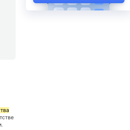
ства
отстве
.