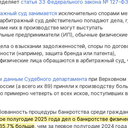
ределяет
статья 33 Федерального закона № 127-Ф
ражный суд занимается
исключительно спорами м
в арбитражный суд действительно попадают дела, 
оме них в производстве могут выступать
льные предприниматели (ИП), обычные физические
ла о взыскании задолженностей, споры по догов
ости (например, защита бренда или патента),
 физические лица обращаются в арбитражный суд,
м данным Судебного департамента
при Верховном 
ссии (а всего их 89) приняли к производству бол
то примерно четверть от всех исков, поступивших в
ебованность процедуры банкротства среди гражда
ое полугодие 2025 года дел о банкротстве физиче
 35,7% больше
, чем за первое полугодие 2024 год