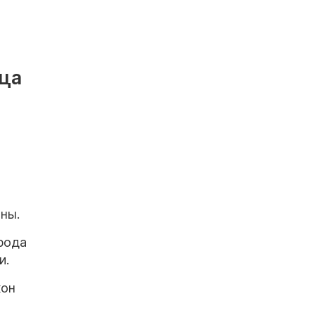
ица
ны.
рода
и.
кон