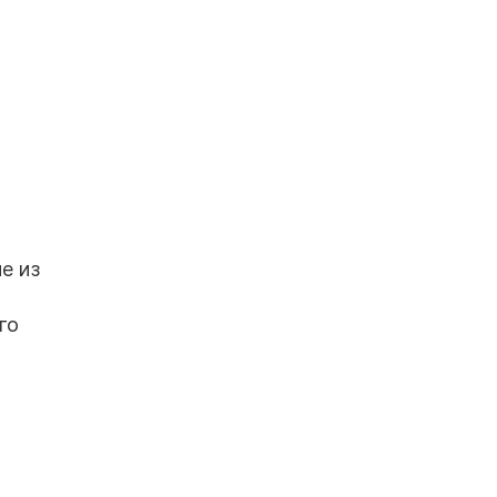
е из
го