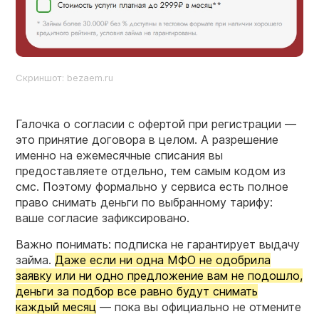
Скриншот: bezaem.ru
Галочка о согласии с офертой при регистрации —
это принятие договора в целом. А разрешение
именно на ежемесячные списания вы
предоставляете отдельно, тем самым кодом из
смс. Поэтому формально у сервиса есть полное
право снимать деньги по выбранному тарифу:
ваше согласие зафиксировано.
Важно понимать: подписка не гарантирует выдачу
займа.
Даже если ни одна МФО не одобрила
заявку или ни одно предложение вам не подошло,
деньги за подбор все равно будут снимать
каждый месяц
— пока вы официально не отмените