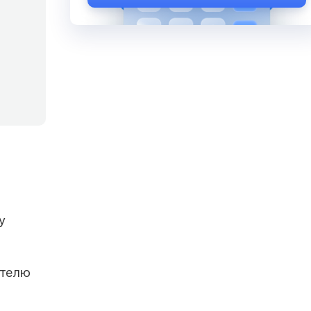
у
ателю