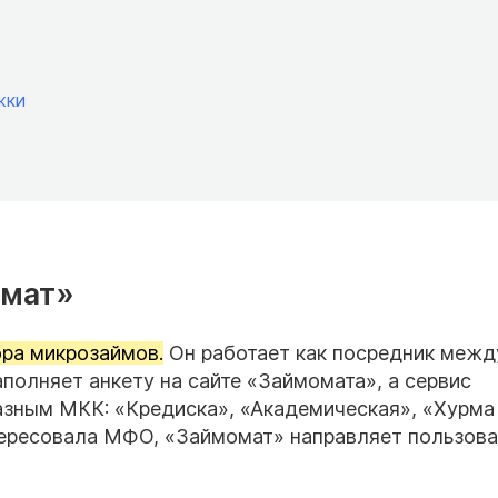
жки
омат»
ра микрозаймов.
Он работает как посредник межд
полняет анкету на сайте «Займомата», а сервис
азным МКК: «Кредиска», «Академическая», «Хурма
нтересовала МФО, «Займомат» направляет пользов