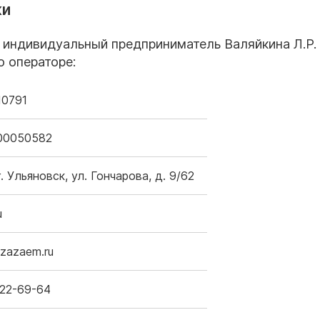
ки
т индивидуальный предприниматель Валяйкина Л.Р.
о операторе:
10791
00050582
. Ульяновск, ул. Гончарова, д. 9/62
u
zazaem.ru
222-69-64