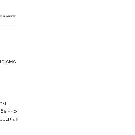
о смс.
ем.
обычно
ассылая