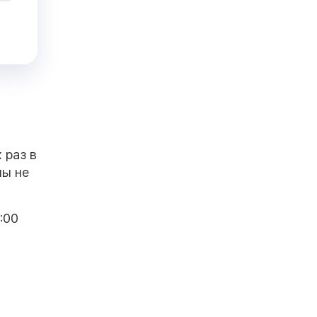
 раз в
ны не
:00