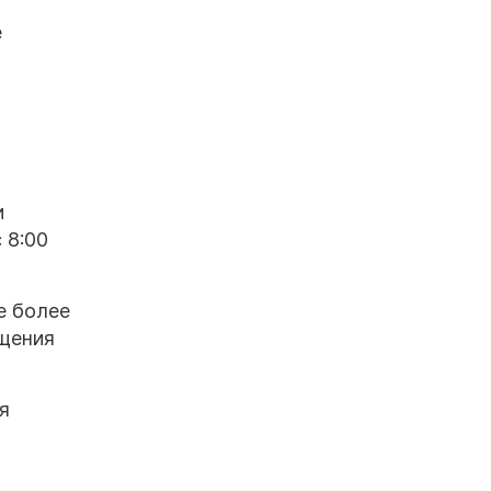
е
и
 8:00
е более
бщения
я