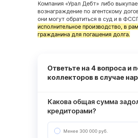
Компания «Урал Дебт» либо выкупает
вознаграждение по агентскому дого
они могут обратиться в суд и в ФСС
исполнительное производство, в ра
гражданина для погашения долга.
Ответьте на 4 вопроса и 
коллекторов в случае на
Какова общая сумма задо
кредиторами?
Менее 300 000 руб.