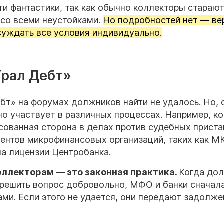
сти фантастики, так как обычно коллекторы стараю
 со всеми неустойками.
Но подробностей нет — ве
суждать все условия индивидуально.
Урал Дебт»
т» на форумах должников найти не удалось. Но, 
вно участвует в различных процессах. Например, к
сованная сторона в делах против судебных приста
иентов микрофинансовых организаций, таких как М
на лицензии Центробанка.
оллекторам — это законная практика.
Когда до
я решить вопрос добровольно, МФО и банки сначал
ми. Если этого не удается, они передают задолж