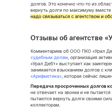
долгов. Это конечно что-то из обла
вернуть долги по максимуму вместе
надо связываться с агентством и об
Отзывы об агентстве «
Комментариев об ООО ПКО «Урал Деб
судебным делам
, организация акти
«Урал Дебт» выступает как заинтере
занимается взысканием долгов с кл
«Арифметика»
, которая сейчас лише
Передача просроченных долгов к
не отвечает на звонки и не пытаетс
пытаются вернуть долги своими сила
коллекторам.