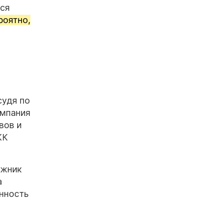
тся
роятно,
судя по
омпания
вов и
КК
лжник
а
енность