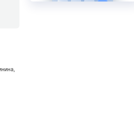
инина,