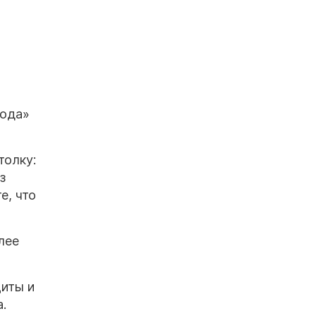
вода»
толку:
з
е, что
лее
иты и
.