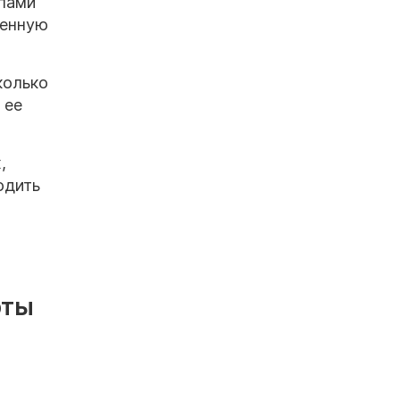
ипами
ленную
колько
 ее
,
одить
рты