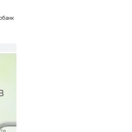
рбанк