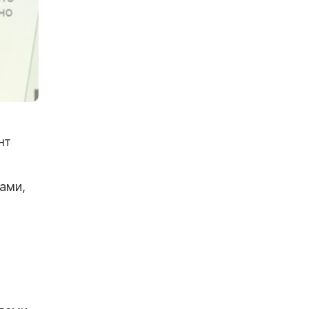
нт
ами,