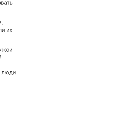
звать
в,
ли их
чужой
й
о люди