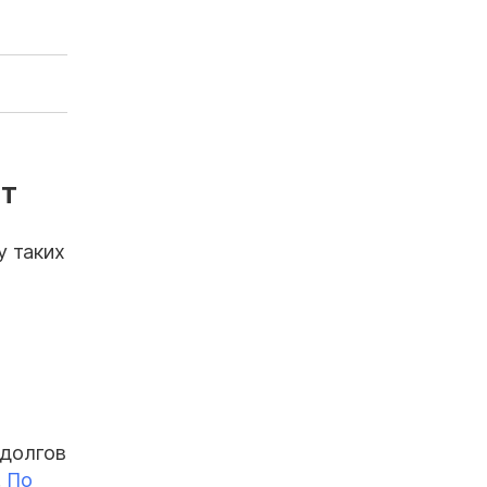
ит
у таких
 долгов
.
По