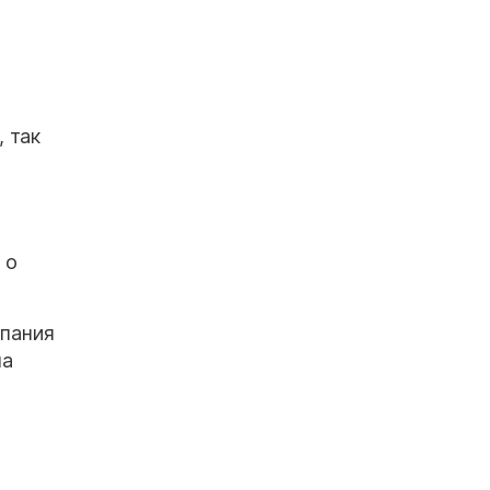
 так
 о
мпания
на