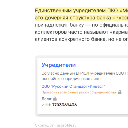
Единственным учредителем ПКО «Ме
это дочерняя структура банка «Русс
принадлежит банку — но официально
коллекторов часто называют «карма
клиентов конкретного банка, но не о
Скриншот: rusprofile.ru