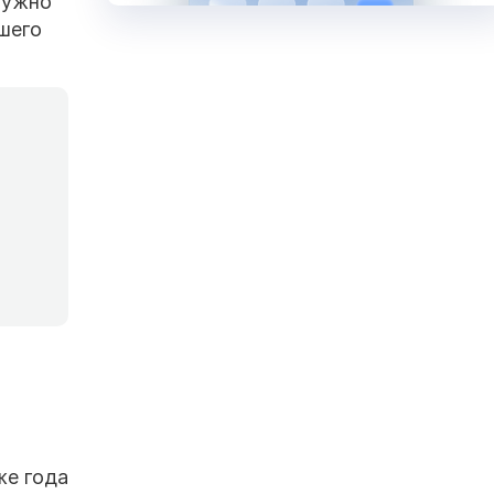
нужно
ашего
же года