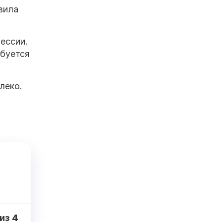
вила
ессии.
ебуется
леко.
из
4