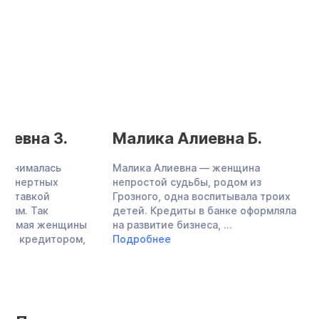
Малика Алиевна Б.
Анастасия
Александро
Малика Алиевна — женщина
непростой судьбы, родом из
Анастасия Алекса
Грозного, одна воспитывала троих
дизайнер-фриланс
детей. Кредиты в банке оформляла
оформила статус И
на развитие бизнеса, ...
кредиты на развит
Подробнее
Когда наступил кри
смогла ...
Подробнее