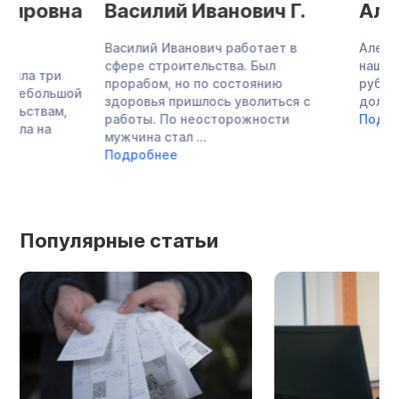
Василий Иванович Г.
Алексей Вал
Василий Иванович работает в
Алексей Валерьеви
сфере строительства. Был
нашу компанию с до
прорабом, но по состоянию
руб. У мужчины бы
здоровья пришлось уволиться с
долг, и несколько ..
работы. По неосторожности
Подробнее
мужчина стал ...
Подробнее
Популярные статьи