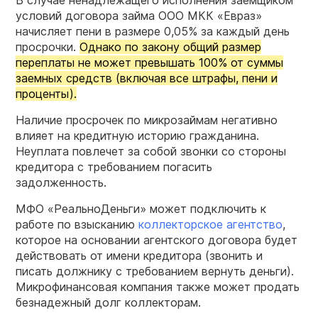
В случае ненадлежащего исполнения заемщиком
условий договора займа ООО МКК «Евраз»
начисляет пени в размере 0,05% за каждый день
просрочки.
Однако по закону общий размер
переплаты не может превышать 100% от суммы
заемных средств (включая все штрафы, пени и
проценты).
Наличие просрочек по микрозаймам негативно
влияет на кредитную историю гражданина.
Неуплата повлечет за собой звонки со стороны
кредитора с требованием погасить
задолженность.
МФО «РеальноДеньги» может подключить к
работе по взысканию
коллекторское агентство
,
которое на основании агентского договора будет
действовать от имени кредитора (звонить и
писать должнику с требованием вернуть деньги).
Микрофинансовая компания также может продать
безнадежный долг коллекторам.