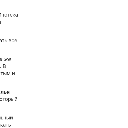
Ипотека
й
ать все
е же
. В
стым и
лья
который
льный
кать