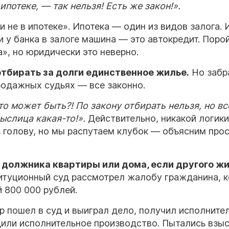
 ипотеке, — так нельзя! Есть же закон!».
 и не в ипотеке». Ипотека — один из видов залога. 
 у банка в залоге машина — это автокредит. Поро
», но юридически это неверно.
тбирать за долги единственное жилье.
Но забр
продажных судьях — все законно.
то может быть?! По закону отбирать нельзя, но вс
ыслица какая-то!».
Действительно, никакой логики
голову, но мы распутаем клубок — объясним про
ь
должника
квартиры или дома, если другого
жи
титуционный суд рассмотрел жалобу гражданина, 
 800 000 рублей.
р пошел в суд и выиграл дело, получил исполните
дили исполнительное производство. Пытались взыс