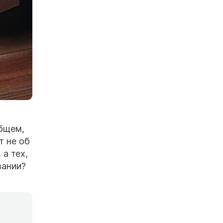
общем,
т не об
 а тех,
вании?