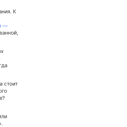
ния. К
в —
ванной,
ых
е
гда
а стоит
ого
ье?
или
».