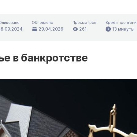
бликовано
Обновлено
Просмотров
Время прочтени
18.09.2024
29.04.2026
261
13 минуты
е в банкротстве