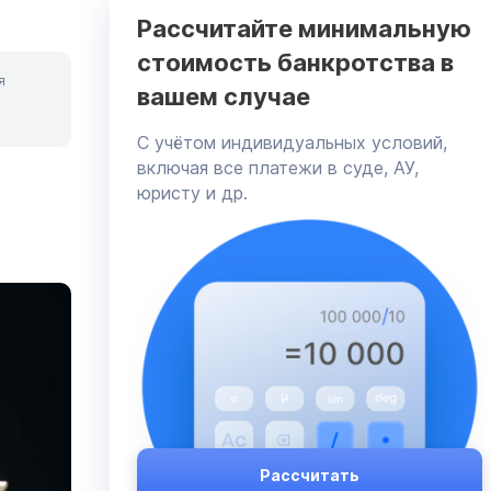
Рассчитайте минимальную
стоимость банкротства в
я
вашем случае
C учётом индивидуальных условий,
включая все платежи в суде, АУ,
юристу и др.
Рассчитать