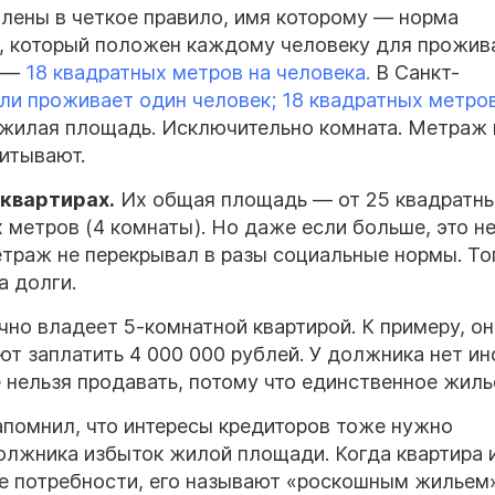
лены в четкое правило, имя которому — норма
ж, который положен каждому человеку для прожива
 —
18 квадратных метров на человека.
В Санкт-
ли проживает один человек; 18 квадратных метро
жилая площадь. Исключительно комната. Метраж 
читывают.
 квартирах.
Их общая площадь — от 25 квадратн
х метров (4 комнаты). Но даже если больше, это н
траж не перекрывал в разы социальные нормы. То
за долги.
но владеет 5-комнатной квартирой. К примеру, он
ют заплатить 4 000 000 рублей. У
должника
нет ин
е нельзя продавать, потому что единственное жил
помнил, что интересы
кредиторов
тоже нужно
олжника
избыток жилой площади. Когда квартира 
е потребности, его называют «роскошным жильем