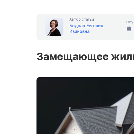
Автор статьи
Опу
Боднар Евгения
Ивановна
Замещающее жиль