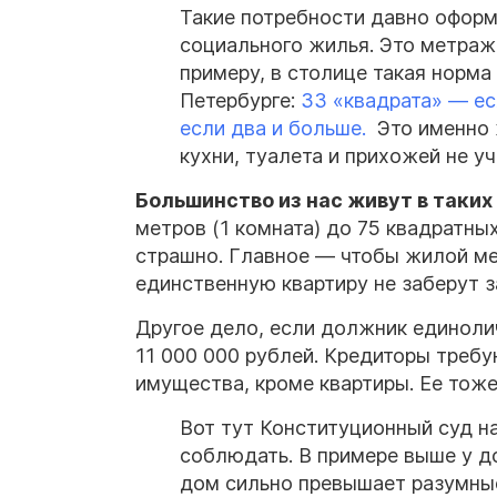
Такие потребности давно оформ
социального
жилья
. Это метра
примеру, в столице такая норма
Петербурге:
33 «квадрата» — ес
если два и больше.
Это именно 
кухни, туалета и прихожей не у
Большинство из нас живут в таких
метров (1 комната) до 75 квадратны
страшно. Главное — чтобы жилой ме
единственную квартиру не заберут 
Другое дело, если должник единолич
11 000 000 рублей. Кредиторы требу
имущества, кроме квартиры. Ее тож
Вот тут Конституционный
суд
на
соблюдать. В примере выше у
д
дом сильно превышает разумны