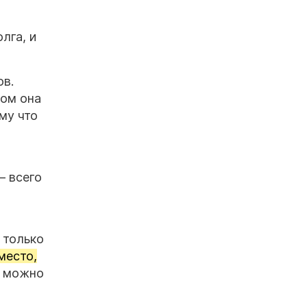
лга, и
ов.
том она
му что
— всего
 только
место,
е можно