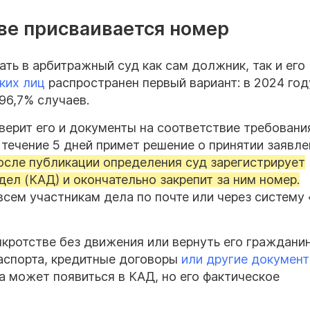
тве присваивается номер
ть в арбитражный суд как сам должник, так и его
ких лиц
распространен первый вариант: в 2024 год
96,7% случаев.
оверит его и документы на соответствие требован
в течение 5 дней примет решение о принятии заявл
осле публикации определения суд зарегистрирует
дел (КАД) и окончательно закрепит за ним номер.
всем участникам дела по почте или через систему
нкротстве без движения или вернуть его гражданин
паспорта, кредитные договоры
или другие документ
ла может появиться в КАД, но его фактическое