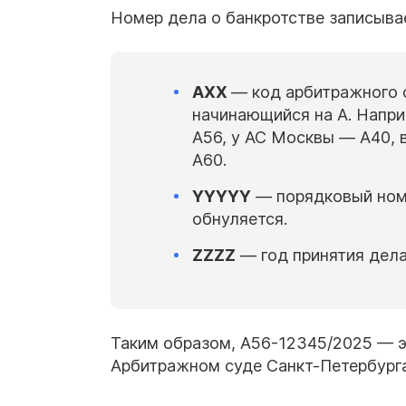
Номер дела о банкротстве записыва
АXX
— код арбитражного с
начинающийся на А. Напри
А56, у АС Москвы — А40, 
А60.
YYYYY
— порядковый номе
обнуляется.
ZZZZ
— год принятия дела
Таким образом, А56-12345/2025 — э
Арбитражном суде Санкт-Петербурга