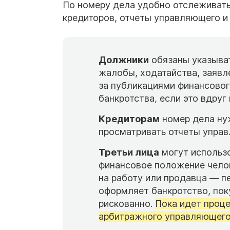
По номеру дела удобно отслеживать 
кредиторов, отчеты управляющего и
Должники
обязаны указыват
жалобы, ходатайства, заяв
за публикациями финансово
банкротства, если это вдруг
Кредиторам
номер дела нуж
просматривать отчеты управ
Третьи лица
могут использо
финансовое положение челов
на работу или продавца — п
оформляет банкротство, пок
рискованно.
Пока идет проце
арбитражного управляющего