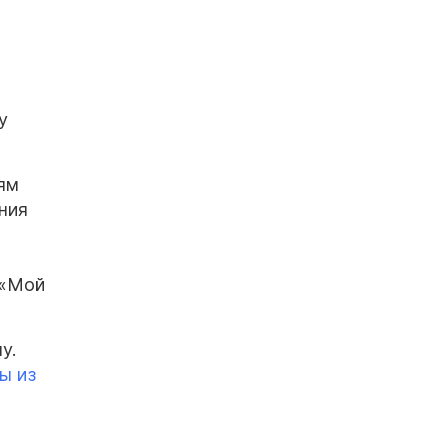
у
иям
ения
 «Мой
у.
ы из