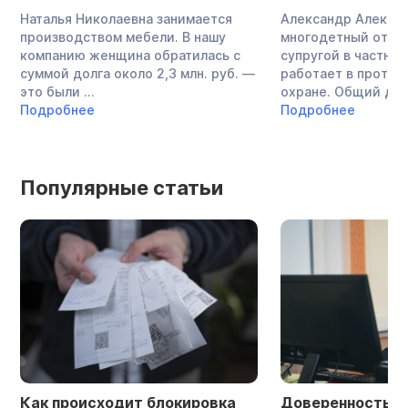
Наталья Николаевна занимается
Александр Алекса
производством мебели. В нашу
многодетный отец,
компанию женщина обратилась с
супругой в частно
суммой долга около 2,3 млн. руб. —
работает в проти
это были ...
охране. Общий долг
Подробнее
Подробнее
Популярные статьи
Как происходит блокировка
Доверенность в 