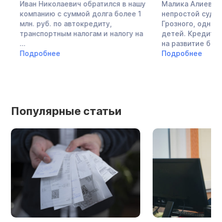
Иван Николаевич обратился в нашу
Малика Алиевна —
компанию с суммой долга более 1
непростой судьбы,
млн. руб. по автокредиту,
Грозного, одна во
транспортным налогам и налогу на
детей. Кредиты в 
...
на развитие бизнеса,
Подробнее
Подробнее
Популярные статьи