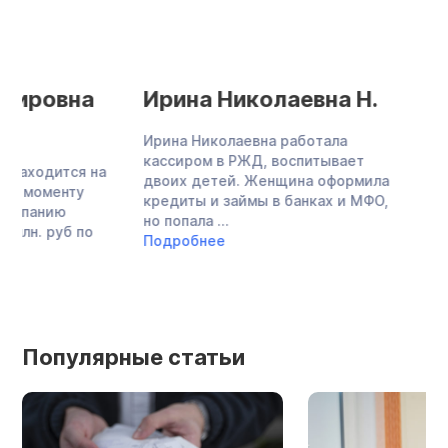
Ирина Николаевна Н.
Лариса Зияе
Ирина Николаевна работала
Лариса Зияевна — 
кассиром в РЖД, воспитывает
городской больниц
двоих детей. Женщина оформила
множество кредито
кредиты и займы в банках и МФО,
МФО, не могла плат
но попала ...
обязательствам, за
Подробнее
Подробнее
Популярные статьи