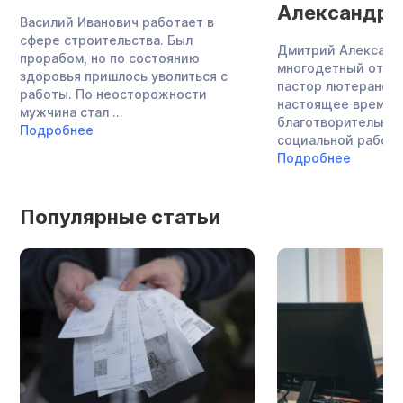
Александро
Василий Иванович работает в
сфере строительства. Был
Дмитрий Александ
прорабом, но по состоянию
многодетный отец,
здоровья пришлось уволиться с
пастор лютеранско
работы. По неосторожности
настоящее время 
мужчина стал ...
благотворительнос
Подробнее
социальной работой
Подробнее
Популярные статьи