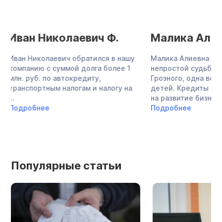
Малика Алиевна Б.
Александр
Александров
Малика Алиевна — женщина
непростой судьбы, родом из
Александр Алекса
Грозного, одна воспитывала троих
многодетный отец,
детей. Кредиты в банке оформляла
супругой в частно
на развитие бизнеса, ...
работает в проти
Подробнее
охране. Общий долг
Подробнее
Популярные статьи