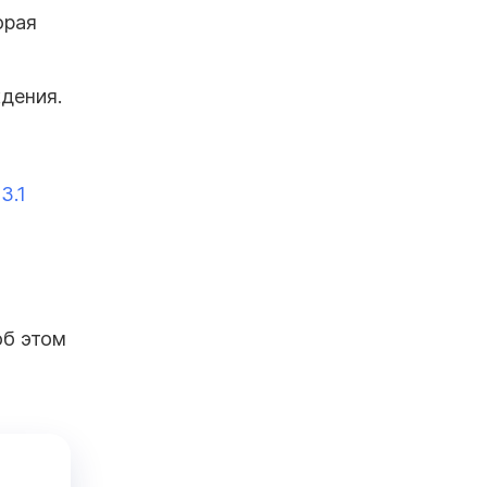
орая
дения.
3.1
об этом