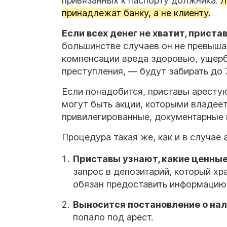
привязанных к паспорту должника.
Л
принадлежат банку, а не клиенту.
Если всех денег не хватит, прист
большинстве случаев он не превышае
компенсации вреда здоровью, ущерб
преступления, — будут забирать до 
Если понадобится, приставы аресту
могут быть акции, которыми владее
привилегированные, документарные 
Процедура такая же, как и в случае 
Приставы узнают, какие ценные
запрос в депозитарий, который хр
обязан предоставить информацию
Выносится постановление о на
попало под арест.