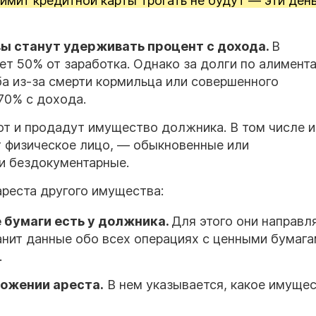
имит кредитной карты трогать не будут — эти ден
авы станут удерживать процент с дохода.
В
т 50% от заработка. Однако за долги по алимента
а из-за смерти кормильца или совершенного
70% с дохода.
ют и продадут имущество должника. В том числе 
т физическое лицо, — обыкновенные или
и бездокументарные.
ареста другого имущества:
 бумаги есть у должника.
Для этого они направл
анит данные обо всех операциях с ценными бумага
.
ложении ареста.
В нем указывается, какое имуще