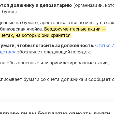
ется должнику и депозитарию
(организации, кот
 бумаг).
щенные на бумаге, арестовываются по месту нахож
 банковская ячейка.
Бездокументарные акции —
етах, на которых они хранятся.
умаги, чтобы погасить задолженность.
Статья 7
одстве»
обозначает следующий порядок:
 на обыкновенные или привилегированные акции,
 списывает бумаги со счета должника и сообщает 
 вправе ли вы бесплатно списать долги,