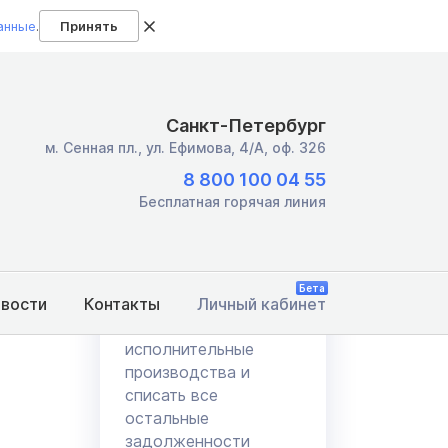
анные
.
Принять
Санкт-Петербург
м. Сенная пл.,
ул. Ефимова, 4/А, оф. 326
Вправе ли вы
8 800 100 04 55
бесплатно
Бесплатная горячая линия
списать долги,
переданные в
ФССП?
Бета
овости
Контакты
Личный кабинет
А также закрыть
исполнительные
производства и
списать все
остальные
задолженности