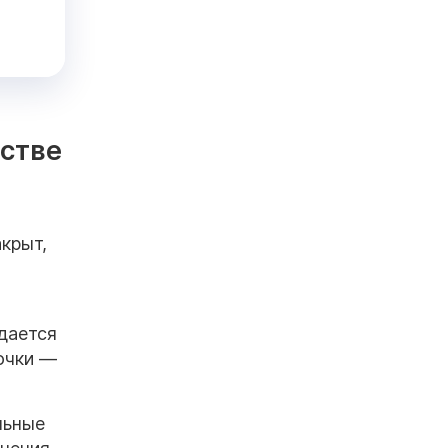
дстве
крыт,
дается
очки —
льные