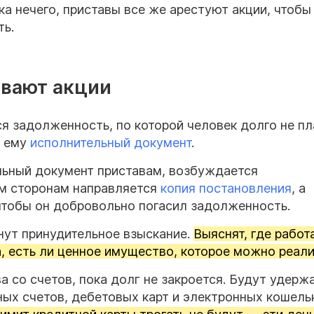
ка нечего, приставы все же арестуют акции, чтобы
ть.
ывают акции
ся задолженность, по которой человек долго не пл
т ему
исполнительный документ
.
льный документ приставам, возбуждается
м сторонам направляется
копия постановления
, а
чтобы он добровольно погасил задолженность.
чнут принудительное взыскание.
Выяснят, где работ
а, есть ли ценное имущество, которое можно реали
 со счетов, пока долг не закроется. Будут удерж
ных счетов, дебетовых карт и электронных кошель