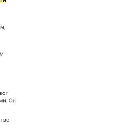
ьги
м,
им
яют
ми. Он
ство