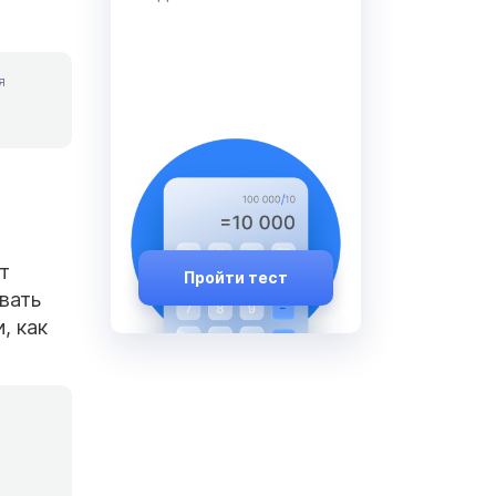
я
т
Пройти тест
вать
, как