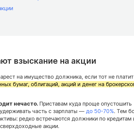
акции
ют взыскание на акции
арест на имущество должника, если тот не платит
нных бумаг, облигаций, акций и денег на брокерск
одит нечасто.
Приставам куда проще опустошить
 удерживать часть с зарплаты —
до 50-70%
. Тем б
активы: редко встречаются должники по кредитам 
 сверхдоходные акции.