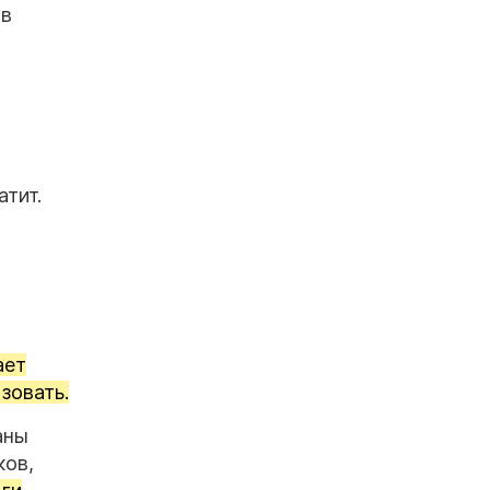
 в
атит.
ает
зовать.
аны
ков,