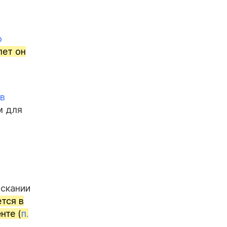
о
лет он
в
м для
ыскании
тся в
нте (
п.