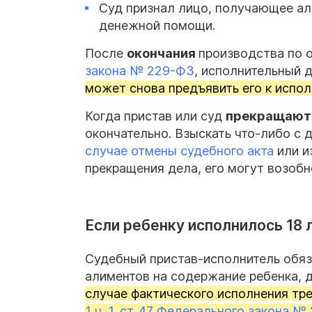
Суд признал лицо, получающее а
денежной помощи.
После
окончания
производства по 
закона № 229-ФЗ
, исполнительный 
может снова предъявить его к испол
Когда пристав или суд
прекращаю
окончательно. Взыскать что-либо с
случае отмены судебного акта
или и
прекращения дела, его могут возобн
Если ребенку исполнилось 18 
Судебный пристав-исполнитель обяз
алиментов на содержание ребенка, д
случае фактического исполнения тр
1 ч. 1. ст. 47 Федерального закона 