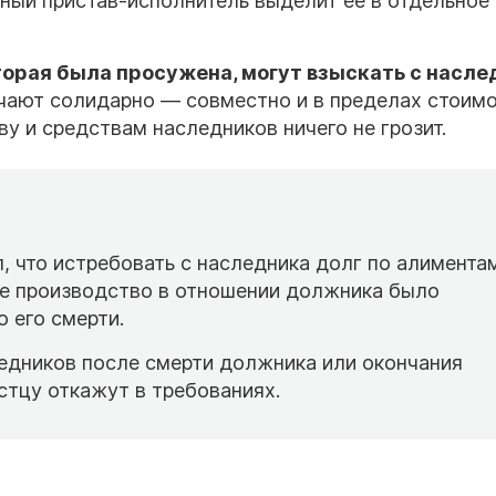
ный пристав-исполнитель выделит ее в отдельное
орая была просужена, могут взыскать с насле
ечают солидарно — совместно и в пределах стоим
у и средствам наследников ничего не грозит.
, что истребовать с наследника долг по алимента
ое производство в отношении должника было
 его смерти.
ледников после смерти должника или окончания
стцу откажут в требованиях.