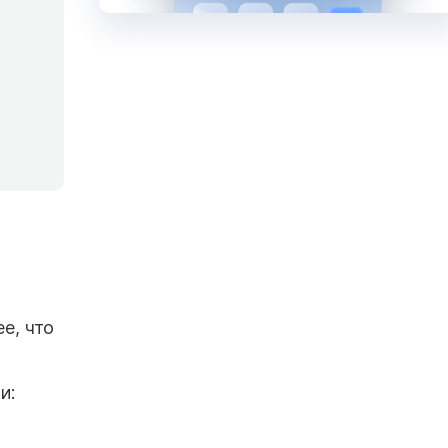
е, что
и: