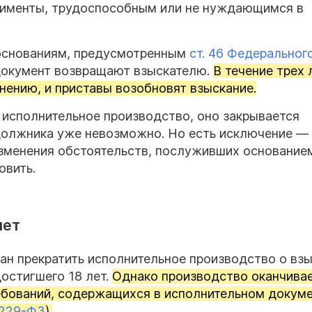
лименты, трудоспособным или не нуждающимся в
основаниям, предусмотренным
ст. 46 Федеральног
документ возвращают взыскателю.
В течение трех 
нению, и приставы возобновят взыскание.
т
исполнительное производство, оно закрывается
 должника уже невозможно. Но есть исключение —
зменения обстоятельств, послуживших основание
овить.
лет
ан прекратить исполнительное производство о вз
остигшего 18 лет.
Однако производство оканчивае
ебований, содержащихся в исполнительном докуме
№ 229-ФЗ
).