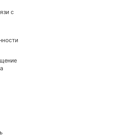
язи с
нности
ащение
га
ь