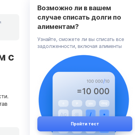
Возможно ли в вашем
случае списать долги по
я
алиментам?
Узнайте, сможете ли вы списать все
задолженности, включая алименты
м с
ти.
тав
Пройти тест