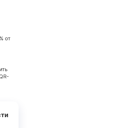
% от
ить
 QR-
сти