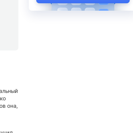
альный
ако
ков она,
лучил