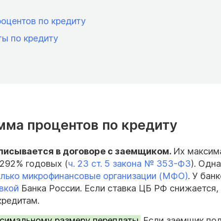
оцентов по кредиту
ы по кредиту
мма процентов по кредиту
писывается в договоре с заемщиком.
Их максим
 292% годовых (
ч. 23 ст. 5 закона № 353-ФЗ
). Одн
олько микрофинансовые организации (МФО)
. У бан
вкой
Банка России. Если ставка ЦБ РФ снижается,
кредитам.
ксимальному размеру переплаты.
Если заемщик по