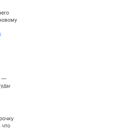
него
 новому
к
а —
Суды
срочку
 что