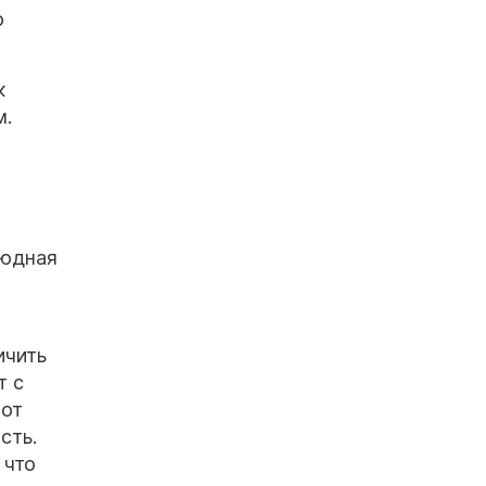
ю
к
м.
оюдная
ичить
т с
 от
сть.
 что