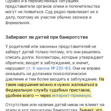
Однако и в перечисленных ситуациях
представители органов опеки и попечительства
могут не появиться. Суд редко привлекает их к
делу, поэтому их участие обычно заочное и
формальное.
Забирают ли детей при банкротстве
У родителей или законных представителей не
заберут детей только потому, что они решились
списать долги. Коллекторы, которые утверждают
обратное, вводят в заблуждение, а значит,
нарушают
ст. 6 закона № 230-ФЗ
. Они не вправе
оказывать на должника психологическое
давление и тем более вводить в заблуждение.
На
такие нарушения можно и нужно жаловаться в
Федеральную службу судебных приставов,
удобнее всего — через
интернет-приемную
.
Отсутствие или наличие детей никак не влияет на
этапы и ход процедуры банкротства.
Бывает, что