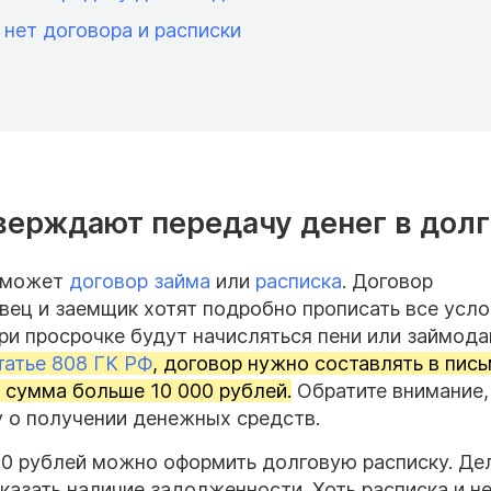
 нет договора и расписки
ерждают передачу денег в долг
г может
договор займа
или
расписка
. Договор
вец и заемщик хотят подробно прописать все усло
при просрочке будут начисляться пени или займод
татье 808 ГК РФ
, договор нужно составлять в пис
 сумма больше 10 000 рублей.
Обратите внимание, 
у о получении денежных средств.
0 рублей можно оформить долговую расписку. Де
оказать наличие задолженности. Хоть расписка и н