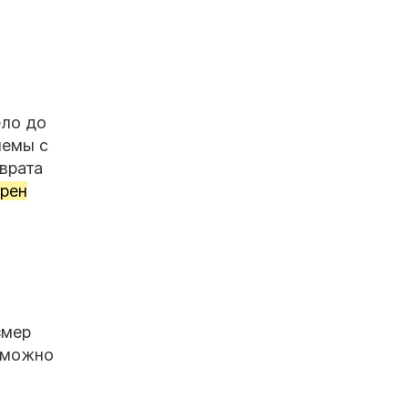
ело до
лемы с
врата
трен
змер
 можно