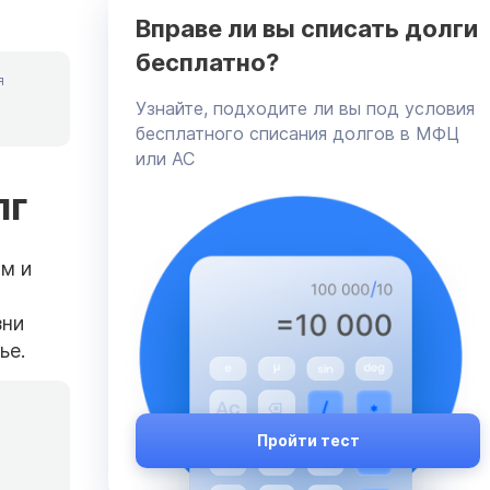
Вправе ли вы списать долги
бесплатно?
я
Узнайте, подходите ли вы под условия
бесплатного списания долгов в МФЦ
или АС
лг
ям и
зни
ье.
Пройти тест