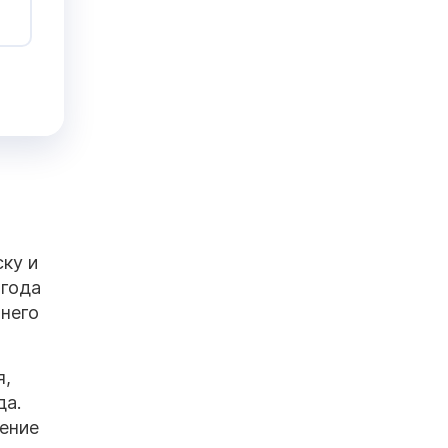
ку и
 года
 него
я,
да.
чение