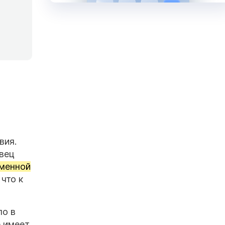
вия.
авец
ьменной
что к
ло в
е имеет