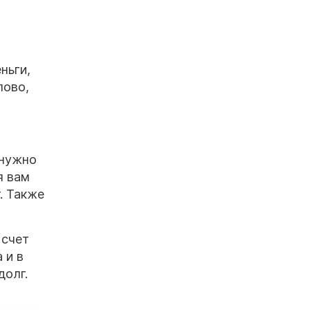
ньги,
лово,
 нужно
я вам
. Также
 счет
 и в
долг.