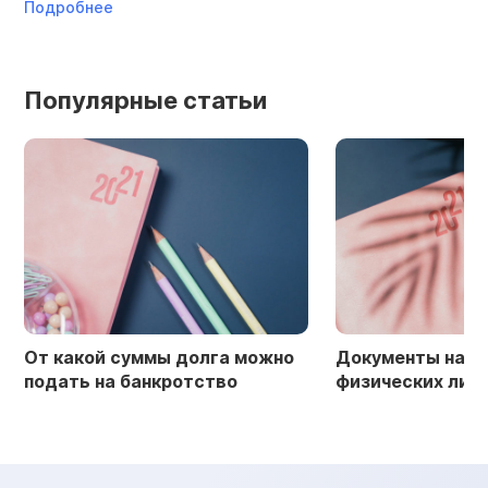
Подробнее
По
Популярные статьи
Документы на банкротство
Списание долго
физических лиц в 2026 году
банкротство ф