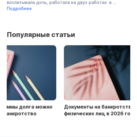
воспитывала дочь, работала на двух работах: в ...
дол
Подробнее
По
Популярные статьи
Документы на банкротство
Списание долгов
физических лиц в 2026 году
банкротство фи