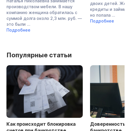
Наталья Николаевна занимается
двоих детей. Жен
производством мебели. В нашу
кредиты и займы в
компанию женщина обратилась с
но попала ...
суммой долга около 2,3 млн. руб. —
Подробнее
это были ...
Подробнее
Популярные статьи
Как происходит блокировка
Доверенность в 
счетов при банкротстве
банкротстве