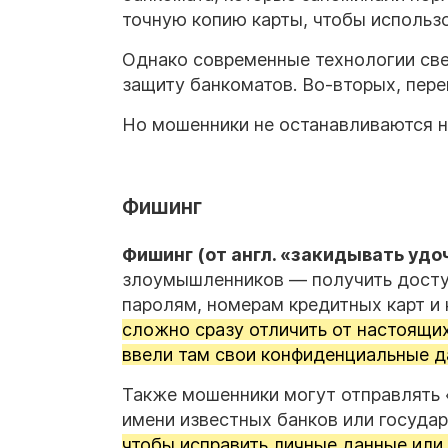
точную копию карты, чтобы использо
Однако современные технологии све
защиту банкоматов. Во-вторых, пере
Но мошенники не останавливаются н
Фишинг
Фишинг (от англ. «закидывать уд
злоумышленников — получить досту
паролям, номерам кредитных карт и
сложно сразу отличить от настоящих
ввели там свои конфиденциальные д
Также мошенники могут отправлять 
имени известных банков или госуда
чтобы исправить личные данные или