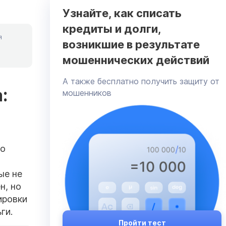
Узнайте, как списать
кредиты и долги,
я
возникшие в результате
мошеннических действий
А также бесплатно получить защиту от
:
мошенников
но
ые не
н, но
ировки
ги.
Пройти тест