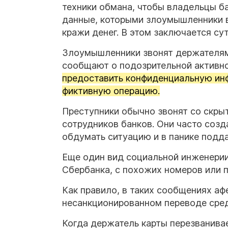
техники обмана, чтобы владельцы б
данные, которыми злоумышленники в
кражи денег. В этом заключается су
Злоумышленники звонят держателям 
сообщают о подозрительной активно
предоставить конфиденциальную инф
фиктивную операцию.
Преступники обычно звонят со скры
сотрудников банков. Они часто соз
обдумать ситуацию и в панике подд
Еще один вид социальной инженери
Сбербанка, с похожих номеров или п
Как правило, в таких сообщениях а
несанкционированном переводе сред
Когда держатель карты перезванива