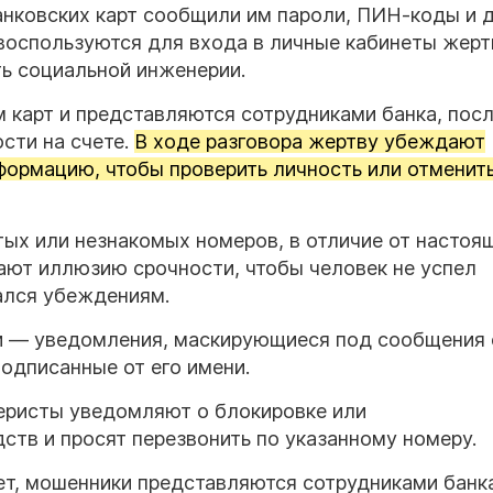
анковских карт сообщили им пароли, ПИН-коды и 
оспользуются для входа в личные кабинеты жерт
ть социальной инженерии.
карт и представляются сотрудниками банка, посл
сти на счете.
В ходе разговора жертву убеждают
ормацию, чтобы проверить личность или отменит
тых или незнакомых номеров, в отличие от настоя
дают иллюзию срочности, чтобы человек не успел
ался убеждениям.
и — уведомления, маскирующиеся под сообщения 
одписанные от его имени.
феристы уведомляют о блокировке или
ств и просят перезвонить по указанному номеру.
ет, мошенники представляются сотрудниками банк