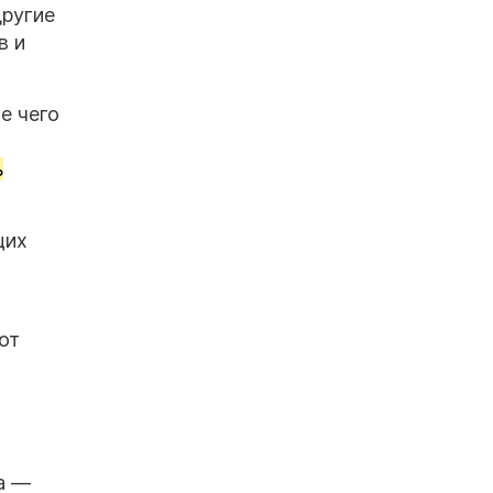
другие
в и
е чего
ь
щих
от
а —