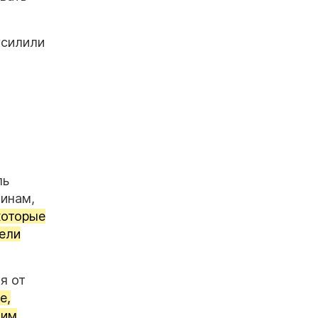
усилили
ль
инам,
которые
тели
я от
е,
 им