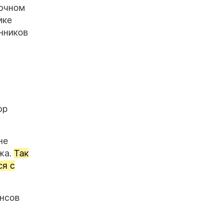
рочном
ике
нников
ор
не
жа.
Так
ся с
ансов