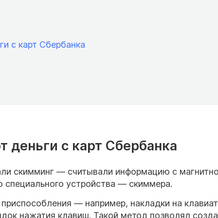
ги с карт Сбербанка
 деньги с карт Сбербанка
али скимминг — считывали информацию с магнитн
 специального устройства — скиммера.
 приспособления — например, накладки на клавиа
ядок нажатия клавиш. Такой метод позволял созда