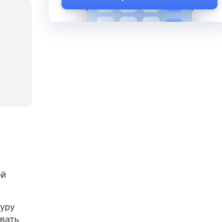
ой
туру
вать