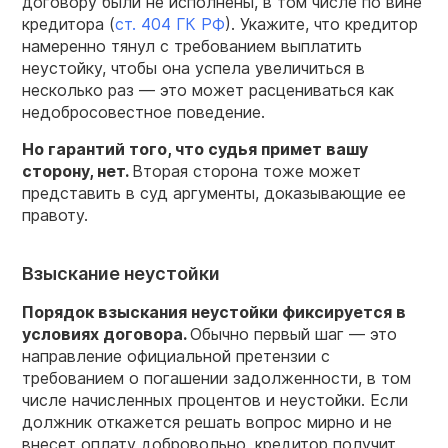
договору были не исполнены, в том числе по вине
кредитора (
ст. 404 ГК РФ
). Укажите, что кредитор
намеренно тянул с требованием выплатить
неустойку, чтобы она успела увеличиться в
несколько раз — это может расцениваться как
недобросовестное поведение.
Но гарантий того, что судья примет вашу
сторону
, нет.
Вторая сторона тоже может
представить в суд аргументы, доказывающие ее
правоту.
Взыскание неустойки
Порядок
взыскания
неустойки
фиксируется в
условиях
договора
.
Обычно первый шаг — это
направление официальной претензии с
требованием о погашении задолженности, в том
числе начисленных процентов и неустойки. Если
должник откажется решать вопрос мирно и не
внесет оплату добровольно, кредитор получит