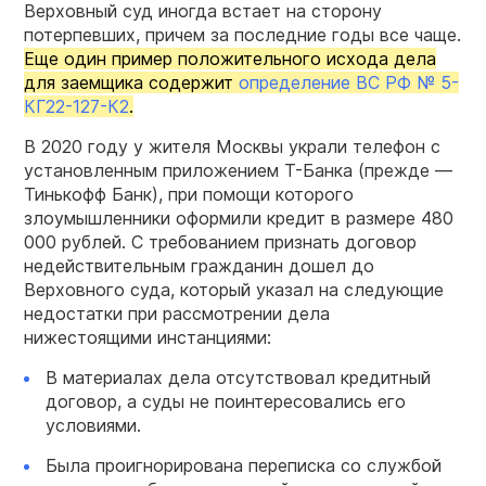
Верховный суд иногда встает на сторону
потерпевших, причем за последние годы все чаще.
Еще один пример положительного исхода дела
для заемщика содержит
определение ВС РФ № 5-
КГ22-127-К2
.
В 2020 году у жителя Москвы украли телефон с
установленным приложением Т-Банка (прежде —
Тинькофф Банк), при помощи которого
злоумышленники оформили кредит в размере 480
000 рублей. С требованием признать договор
недействительным гражданин дошел до
Верховного суда, который указал на следующие
недостатки при рассмотрении дела
нижестоящими инстанциями:
В материалах дела отсутствовал кредитный
договор, а суды не поинтересовались его
условиями.
Была проигнорирована переписка со службой