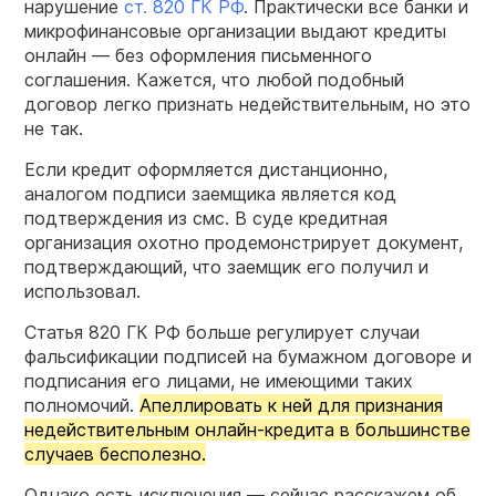
нарушение
ст. 820 ГК РФ
. Практически все банки и
микрофинансовые организации выдают кредиты
онлайн — без оформления письменного
соглашения. Кажется, что любой подобный
договор легко признать недействительным, но это
не так.
Если кредит оформляется дистанционно,
аналогом подписи заемщика является код
подтверждения из смс. В суде кредитная
организация охотно продемонстрирует документ,
подтверждающий, что заемщик его получил и
использовал.
Статья 820 ГК РФ больше регулирует случаи
фальсификации подписей на бумажном договоре и
подписания его лицами, не имеющими таких
полномочий.
Апеллировать к ней для признания
недействительным онлайн-кредита в большинстве
случаев бесполезно.
Однако есть исключения — сейчас расскажем об