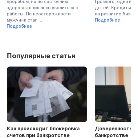
прорабом, но по состоянию
Грозного, одна во
здоровья пришлось уволиться с
детей. Кредиты в 
работы. По неосторожности
на развитие бизнеса,
мужчина стал ...
Подробнее
Подробнее
Популярные статьи
Как происходит блокировка
Доверенность в 
счетов при банкротстве
банкротстве