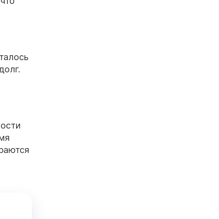
 что
талось
долг.
ности
емя
араются