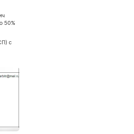
ич
по 50%
П) с