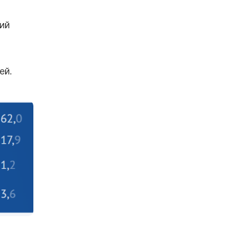
ий
ей.