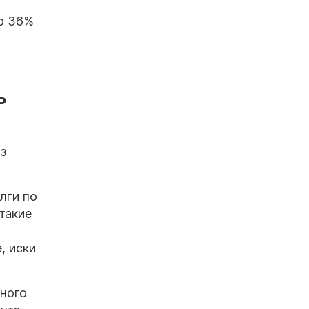
ло 36%
ь
з
лги по
такие
, иски
вного