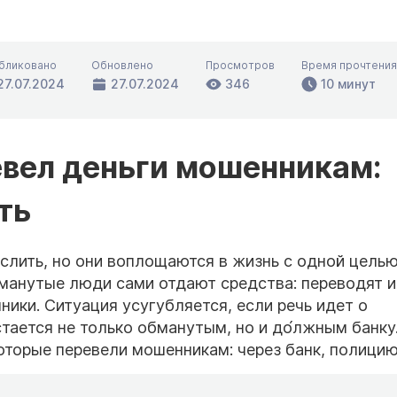
бликовано
Обновлено
Просмотров
Время прочтения
27.07.2024
27.07.2024
346
10 минут
евел деньги мошенникам:
ть
слить, но они воплощаются в жизнь с одной цель
бманутые люди сами отдают средства: переводят и
ники. Ситуация усугубляется, если речь идет о
стается не только обманутым, но и до́лжным банку
которые перевели мошенникам: через банк, полицию