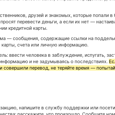
твенников, друзей и знакомых, которые попали в 
 просят перевести деньги, а если их нет — настаив
нии кредитной карты.
ема — сообщения, содержащие ссылки на поддель
е
карты
, счета или личную информацию.
ль: ввести человека в заблуждение, испугать, зас
 информацию и не задумываясь о последствиях.
Ес
ки совершили перевод, не теряйте время — попыта
нзакцию, напишите в службу поддержки или посети
чества: расскажите, что произошло. Сообщите но