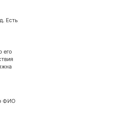
д. Есть
о его
ствия
олжна
го ФИО