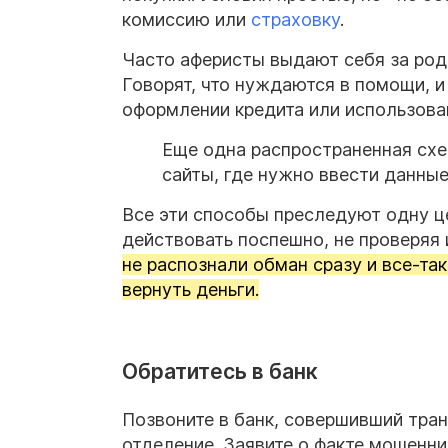
комиссию или
страховку
.
Часто аферисты выдают себя за родс
Говорят, что нуждаются в помощи, и
оформлении кредита или использова
Еще одна распространенная сх
сайты, где нужно ввести данны
Все эти способы преследуют одну це
действовать поспешно, не проверяя
не распознали обман сразу и все-та
вернуть деньги.
Обратитесь в банк
Позвоните в банк, совершивший тра
отделение. Заявите о факте мошенни