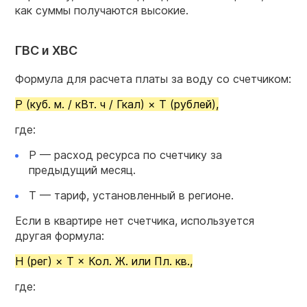
как суммы получаются высокие.
ГВС и ХВС
Формула для расчета платы за воду со счетчиком:
Р (куб. м. / кВт. ч / Гкал) × Т (рублей),
где:
Р — расход ресурса по счетчику за
предыдущий месяц.
Т — тариф, установленный в регионе.
Если в квартире нет счетчика, используется
другая формула:
Н (рег) × Т × Кол. Ж. или Пл. кв.,
где: