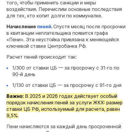
того, чтобы применить санкции и меры
воздействия. Перечислим основные последствия
для тех, кто копит долги по коммуналке.
Начисление
пеней
.
Спустя месяц после просрочки
в квитанции неплательщика появится графа
«Пени». Эта неустойка привязана к меняющейся
ключевой ставке Центробанка РФ.
Расчет пеней происходит так:
1/300 от ставки ЦБ — за просрочку с 31-го по
90-й день
1/130 от ставки ЦБ — за просрочку с 91-го дня
Важно:
В 2025 и 2026 годах действует особый
порядок начисления пеней за услуги ЖКХ: размер
ставки ЦБ РФ, используемый для расчета, равен
9,5%.
Пени начисляются за каждый день просроченной