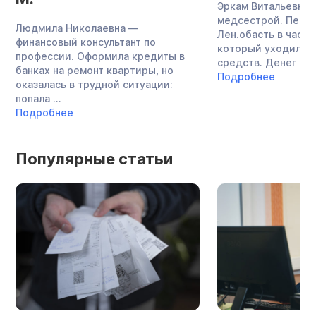
Эркам Витальевна 
медсестрой. Перее
Людмила Николаевна —
Лен.обасть в частн
финансовый консультант по
который уходило о
профессии. Оформила кредиты в
средств. Денег стал
банках на ремонт квартиры, но
Подробнее
оказалась в трудной ситуации:
попала ...
Подробнее
Популярные статьи